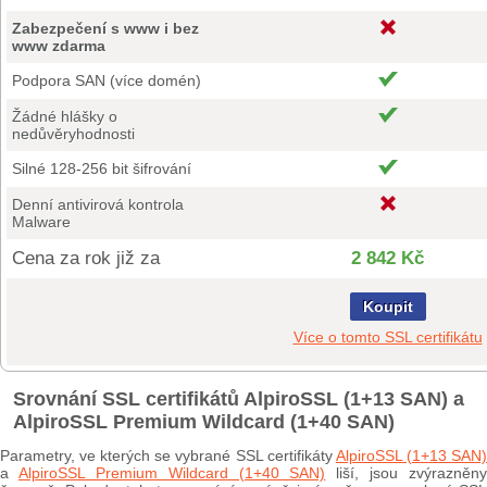
Zabezpečení s www i bez
www zdarma
Podpora SAN (více domén)
Žádné hlášky o
nedůvěryhodnosti
Silné 128-256 bit šifrování
Denní antivirová kontrola
Malware
Cena za rok již za
2 842 Kč
Koupit
Více o tomto SSL certifikátu
Srovnání SSL certifikátů AlpiroSSL (1+13 SAN) a
AlpiroSSL Premium Wildcard (1+40 SAN)
Parametry, ve kterých se vybrané SSL certifikáty
AlpiroSSL (1+13 SAN
a
AlpiroSSL Premium Wildcard (1+40 SAN)
liší, jsou zvýrazněny