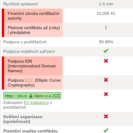
Rychlost vystavení
1-5 min
Finanční záruka certifikační
10,000 Kč
autority
Platnost certifikátu až (roky)
2
/ předplatné
Podpora v prohlížečích
99.99%
Podpora mobilních zařízení
Podpora IDN
(Internationalized Domain
Names)
Podpora
ECC
(Elliptic Curve
Cryptography)
Zobrazení
EV indikátoru
v
prohlížečích
Ověření organizace
(společnosti)
Prestižní značka certifikátu