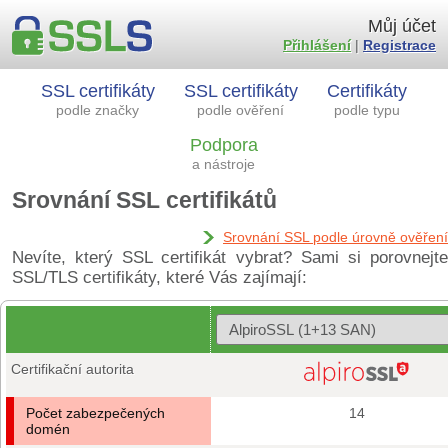
Můj účet
Přihlášení
|
Registrace
SSL certifikáty
SSL certifikáty
Certifikáty
podle značky
podle ověření
podle typu
Podpora
a nástroje
Srovnání SSL certifikátů
Srovnání SSL podle úrovně ověření
Nevíte, který SSL certifikát vybrat? Sami si porovnejte
SSL/TLS certifikáty, které Vás zajímají:
Certifikační autorita
Počet zabezpečených
14
domén