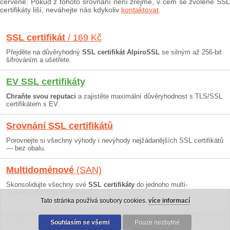
červeně. Pokud z tohoto srovnání není zřejmé, v čem se zvolené SSL
certifikáty liší, neváhejte nás kdykoliv
kontaktovat
.
SSL certifikát
/ 169 Kč
Přejděte na důvěryhodný
SSL certifikát AlpiroSSL
se silným až 256-bit
šifrováním a ušetřete.
EV SSL certifikáty
Chraňte svou reputaci
a zajistěte maximální důvěryhodnost s TLS/SSL
certifikátem s EV.
Srovnání SSL certifikátů
Porovnejte si všechny výhody i nevýhody nejžádanějších SSL certifikátů
— bez obalu.
Multidoménové
(SAN)
Skonsolidujte všechny své
SSL certifikáty
do jednoho multi-
doménového SSL certifikátu!
Tato stránka používá soubory cookies.
více informací
Osobní údaje
|
Obchodní podmínky
Souhlasím se všemi
|
30 dní záruka
Pouze nezbytné