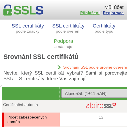
Můj účet
Přihlášení
|
Registrace
SSL certifikáty
SSL certifikáty
Certifikáty
podle značky
podle ověření
podle typu
Podpora
a nástroje
Srovnání SSL certifikátů
Srovnání SSL podle úrovně ověření
Nevíte, který SSL certifikát vybrat? Sami si porovnejte
SSL/TLS certifikáty, které Vás zajímají:
Certifikační autorita
Počet zabezpečených
12
domén