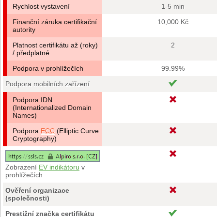
Rychlost vystavení
1-5 min
Finanční záruka certifikační
10,000 Kč
autority
Platnost certifikátu až (roky)
2
/ předplatné
Podpora v prohlížečích
99.99%
Podpora mobilních zařízení
Podpora IDN
(Internationalized Domain
Names)
Podpora
ECC
(Elliptic Curve
Cryptography)
Zobrazení
EV indikátoru
v
prohlížečích
Ověření organizace
(společnosti)
Prestižní značka certifikátu