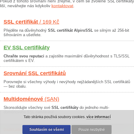
Pokud z tohoto srovnání není zřejmé, v čem se zvolené SSL certifikáty
liší, neváhejte nás kdykoliv
kontaktovat
.
SSL certifikát
/ 169 Kč
Přejděte na důvěryhodný
SSL certifikát AlpiroSSL
se silným až 256-bit
šifrováním a ušetřete.
EV SSL certifikáty
Chraňte svou reputaci
a zajistěte maximální důvěryhodnost s TLS/SSL
certifikátem s EV.
Srovnání SSL certifikátů
Porovnejte si všechny výhody i nevýhody nejžádanějších SSL certifikátů
— bez obalu.
Multidoménové
(SAN)
Skonsolidujte všechny své
SSL certifikáty
do jednoho multi-
doménového SSL certifikátu!
Tato stránka používá soubory cookies.
více informací
Osobní údaje
|
Obchodní podmínky
Souhlasím se všemi
|
30 dní záruka
Pouze nezbytné