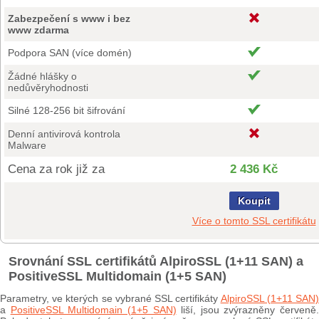
Zabezpečení s www i bez
www zdarma
Podpora SAN (více domén)
Žádné hlášky o
nedůvěryhodnosti
Silné 128-256 bit šifrování
Denní antivirová kontrola
Malware
Cena za rok již za
2 436 Kč
Koupit
Více o tomto SSL certifikátu
Srovnání SSL certifikátů AlpiroSSL (1+11 SAN) a
PositiveSSL Multidomain (1+5 SAN)
Parametry, ve kterých se vybrané SSL certifikáty
AlpiroSSL (1+11 SAN
a
PositiveSSL Multidomain (1+5 SAN)
liší, jsou zvýrazněny červeně.