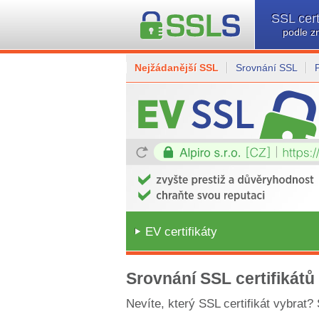
SSL cert
podle z
Nejžádanější SSL
Srovnání SSL
EV certifikáty
Srovnání SSL certifikátů
Nevíte, který SSL certifikát vybrat?