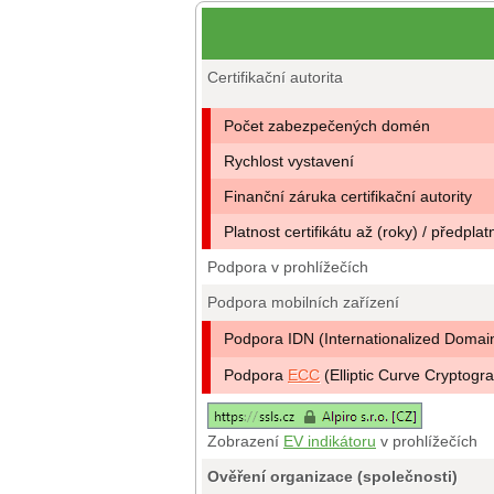
Certifikační autorita
Počet zabezpečených domén
Rychlost vystavení
Finanční záruka certifikační autority
Platnost certifikátu až (roky) / předplat
Podpora v prohlížečích
Podpora mobilních zařízení
Podpora IDN (Internationalized Doma
Podpora
ECC
(Elliptic Curve Cryptogr
Zobrazení
EV indikátoru
v prohlížečích
Ověření organizace (společnosti)