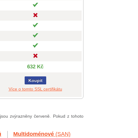
632 Kč
Koupit
Více o tomto SSL certifikátu
, jsou zvýrazněny červeně. Pokud z tohoto
ů
Multidoménové
(SAN)