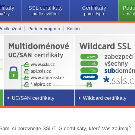
ifikáty
SSL certifikáty
Certifikáty
Podp
načky
podle ověření
podle typu
a nást
Prodloužení
Partner program
Kontakt
UC/SAN certifikáty
Wildcard certifikáty
 Sami si porovnejte SSL/TLS certifikáty, které Vás zajímají: