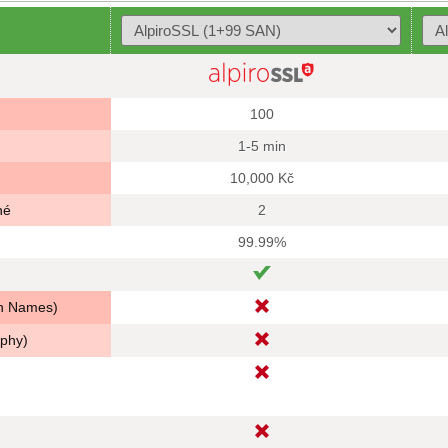
100
1-5 min
10,000 Kč
né
2
99.99%
in Names)
aphy)