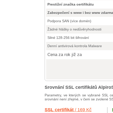
Prestižní značka certifikátu
Zabezpečení s www i bez www zdarm
Podpora SAN (více domén)
Žádné hlášky o nedůvěryhodnosti
Silné 128-256 bit šifrování
Denní antivirová kontrola Malware
Cena za rok již za
Srovnání SSL certifikátů Alpi
Parametry, ve kterých se vybrané SSL cer
srovnání není zřejmé, v čem se zvolené SSL 
SSL certifikát
/ 169 Kč