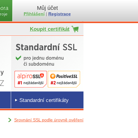
ora
Můj účet
roje
Přihlášení
|
Registrace
Koupit certifikát
Standardní certifikáty
Srovnání SSL podle úrovně ověření