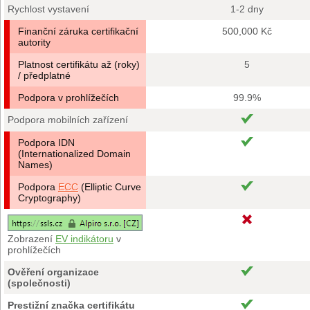
Rychlost vystavení
1-2 dny
Finanční záruka certifikační
500,000 Kč
autority
Platnost certifikátu až (roky)
5
/ předplatné
Podpora v prohlížečích
99.9%
Podpora mobilních zařízení
Podpora IDN
(Internationalized Domain
Names)
Podpora
ECC
(Elliptic Curve
Cryptography)
Zobrazení
EV indikátoru
v
prohlížečích
Ověření organizace
(společnosti)
Prestižní značka certifikátu