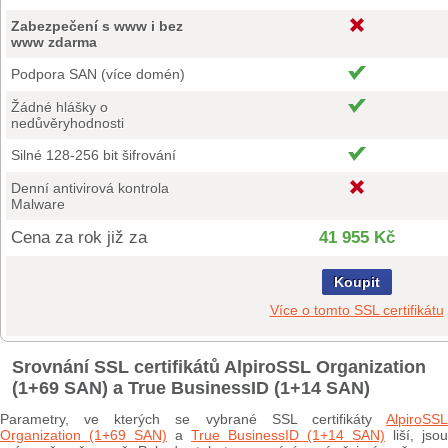
Zabezpečení s www i bez
www zdarma
Podpora SAN (více domén)
Žádné hlášky o
nedůvěryhodnosti
Silné 128-256 bit šifrování
Denní antivirová kontrola
Malware
Cena za rok již za
41 955 Kč
Koupit
Více o tomto SSL certifikátu
Srovnání SSL certifikátů AlpiroSSL Organization
(1+69 SAN) a True BusinessID (1+14 SAN)
Parametry, ve kterých se vybrané SSL certifikáty
AlpiroSSL
Organization (1+69 SAN)
a
True BusinessID (1+14 SAN)
liší, jsou