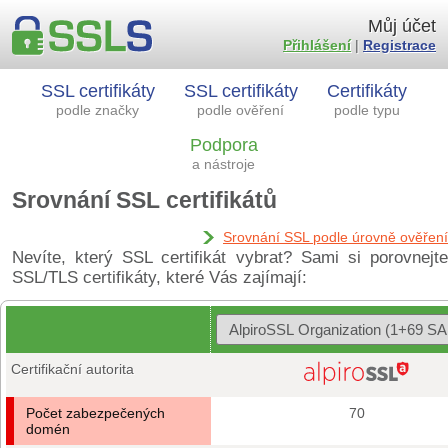
Můj účet
Přihlášení
|
Registrace
SSL certifikáty
SSL certifikáty
Certifikáty
podle značky
podle ověření
podle typu
Podpora
a nástroje
Srovnání SSL certifikátů
Srovnání SSL podle úrovně ověření
Nevíte, který SSL certifikát vybrat? Sami si porovnejte
SSL/TLS certifikáty, které Vás zajímají:
Certifikační autorita
Počet zabezpečených
70
domén