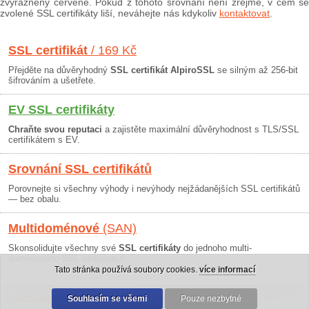
zvýrazněny červeně. Pokud z tohoto srovnání není zřejmé, v čem se
zvolené SSL certifikáty liší, neváhejte nás kdykoliv
kontaktovat
.
SSL certifikát
/ 169 Kč
Přejděte na důvěryhodný
SSL certifikát AlpiroSSL
se silným až 256-bit
šifrováním a ušetřete.
EV SSL certifikáty
Chraňte svou reputaci
a zajistěte maximální důvěryhodnost s TLS/SSL
certifikátem s EV.
Srovnání SSL certifikátů
Porovnejte si všechny výhody i nevýhody nejžádanějších SSL certifikátů
— bez obalu.
Multidoménové
(SAN)
Skonsolidujte všechny své
SSL certifikáty
do jednoho multi-
doménového SSL certifikátu!
Tato stránka používá soubory cookies.
více informací
Osobní údaje
|
Obchodní podmínky
Souhlasím se všemi
|
30 dní záruka
Pouze nezbytné