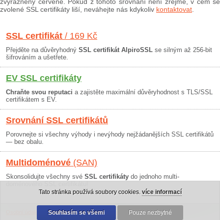
zvýrazněny červeně. Pokud z tohoto srovnání není zřejmé, v čem se
zvolené SSL certifikáty liší, neváhejte nás kdykoliv
kontaktovat
.
SSL certifikát
/ 169 Kč
Přejděte na důvěryhodný
SSL certifikát AlpiroSSL
se silným až 256-bit
šifrováním a ušetřete.
EV SSL certifikáty
Chraňte svou reputaci
a zajistěte maximální důvěryhodnost s TLS/SSL
certifikátem s EV.
Srovnání SSL certifikátů
Porovnejte si všechny výhody i nevýhody nejžádanějších SSL certifikátů
— bez obalu.
Multidoménové
(SAN)
Skonsolidujte všechny své
SSL certifikáty
do jednoho multi-
doménového SSL certifikátu!
Tato stránka používá soubory cookies.
více informací
Osobní údaje
|
Obchodní podmínky
Souhlasím se všemi
|
30 dní záruka
Pouze nezbytné