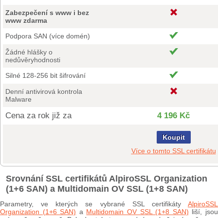
Zabezpečení s www i bez
www zdarma
Podpora SAN (více domén)
Žádné hlášky o
nedůvěryhodnosti
Silné 128-256 bit šifrování
Denní antivirová kontrola
Malware
Cena za rok již za
4 196 Kč
Koupit
Více o tomto SSL certifikátu
Srovnání SSL certifikátů AlpiroSSL Organization
(1+6 SAN) a Multidomain OV SSL (1+8 SAN)
Parametry, ve kterých se vybrané SSL certifikáty
AlpiroSSL
Organization (1+6 SAN)
a
Multidomain OV SSL (1+8 SAN)
liší, jso