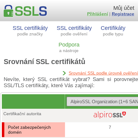
Můj účet
Přihlášení
|
Registrace
SSL certifikáty
SSL certifikáty
Certifikáty
podle značky
podle ověření
podle typu
Podpora
a nástroje
Srovnání SSL certifikátů
Srovnání SSL podle úrovně ověření
Nevíte, který SSL certifikát vybrat? Sami si porovnejte
SSL/TLS certifikáty, které Vás zajímají:
Certifikační autorita
Počet zabezpečených
7
domén