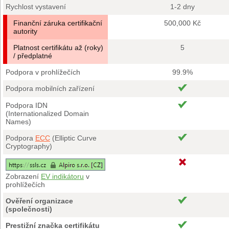
Rychlost vystavení
1-2 dny
Finanční záruka certifikační
500,000 Kč
autority
Platnost certifikátu až (roky)
5
/ předplatné
Podpora v prohlížečích
99.9%
Podpora mobilních zařízení
Podpora IDN
(Internationalized Domain
Names)
Podpora
ECC
(Elliptic Curve
Cryptography)
Zobrazení
EV indikátoru
v
prohlížečích
Ověření organizace
(společnosti)
Prestižní značka certifikátu