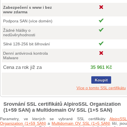
Zabezpečení s www i bez
www zdarma
Podpora SAN (více domén)
Žádné hlášky o
nedůvěryhodnosti
Silné 128-256 bit šifrování
Denní antivirová kontrola
Malware
Cena za rok již za
35 961 Kč
Koupit
Více o tomto SSL certifikátu
Srovnání SSL certifikátů AlpiroSSL Organization
(1+59 SAN) a Multidomain OV SSL (1+5 SAN)
Parametry, ve kterých se vybrané SSL certifikáty
AlpiroSSL
Organization (1+59 SAN)
a
Multidomain OV SSL (1+5 SAN)
liší, jso