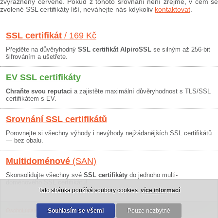
zvýrazněny červeně. Pokud z tohoto srovnání není zřejmé, v čem se
zvolené SSL certifikáty liší, neváhejte nás kdykoliv
kontaktovat
.
SSL certifikát
/ 169 Kč
Přejděte na důvěryhodný
SSL certifikát AlpiroSSL
se silným až 256-bit
šifrováním a ušetřete.
EV SSL certifikáty
Chraňte svou reputaci
a zajistěte maximální důvěryhodnost s TLS/SSL
certifikátem s EV.
Srovnání SSL certifikátů
Porovnejte si všechny výhody i nevýhody nejžádanějších SSL certifikátů
— bez obalu.
Multidoménové
(SAN)
Skonsolidujte všechny své
SSL certifikáty
do jednoho multi-
doménového SSL certifikátu!
Tato stránka používá soubory cookies.
více informací
Osobní údaje
|
Obchodní podmínky
Souhlasím se všemi
|
30 dní záruka
Pouze nezbytné