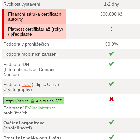
Rychlost vystavení
1-2 dny
Finanční záruka certifikační
500,000 Kč
autority
Platnost certifikátu až (roky)
5
/ předplatné
Podpora v prohlížečích
99.9%
Podpora mobilních zařízení
Podpora IDN
(Internationalized Domain
Names)
Podpora
ECC
(Elliptic Curve
Cryptography)
Zobrazení
EV indikátoru
v
prohlížečích
Ověření organizace
(společnosti)
Prestižní značka certifikátu