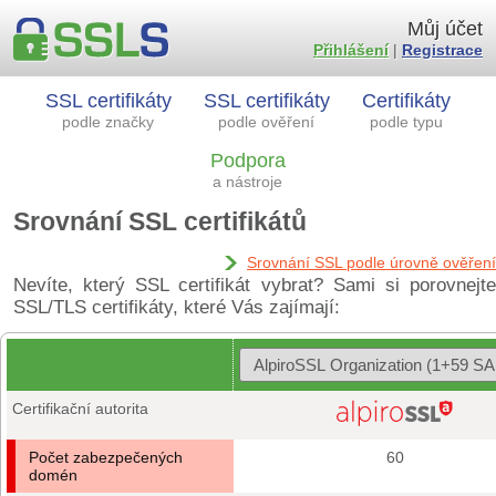
Můj účet
Přihlášení
|
Registrace
SSL certifikáty
SSL certifikáty
Certifikáty
podle značky
podle ověření
podle typu
Podpora
a nástroje
Srovnání SSL certifikátů
Srovnání SSL podle úrovně ověření
Nevíte, který SSL certifikát vybrat? Sami si porovnejte
SSL/TLS certifikáty, které Vás zajímají:
Certifikační autorita
Počet zabezpečených
60
domén