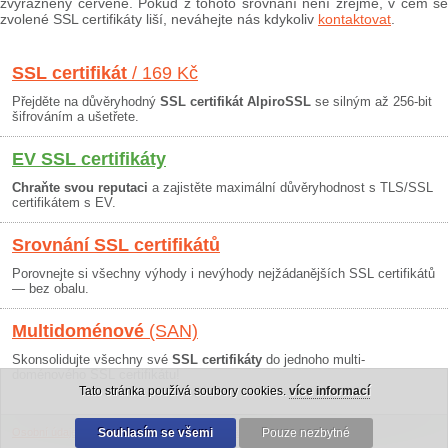
zvýrazněny červeně. Pokud z tohoto srovnání není zřejmé, v čem se
zvolené SSL certifikáty liší, neváhejte nás kdykoliv
kontaktovat
.
SSL certifikát
/ 169 Kč
Přejděte na důvěryhodný
SSL certifikát AlpiroSSL
se silným až 256-bit
šifrováním a ušetřete.
EV SSL certifikáty
Chraňte svou reputaci
a zajistěte maximální důvěryhodnost s TLS/SSL
certifikátem s EV.
Srovnání SSL certifikátů
Porovnejte si všechny výhody i nevýhody nejžádanějších SSL certifikátů
— bez obalu.
Multidoménové
(SAN)
Skonsolidujte všechny své
SSL certifikáty
do jednoho multi-
doménového SSL certifikátu!
Tato stránka používá soubory cookies.
více informací
Osobní údaje
|
Obchodní podmínky
Souhlasím se všemi
|
30 dní záruka
Pouze nezbytné