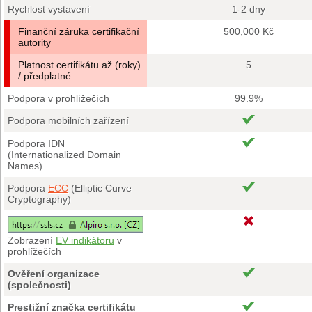
Rychlost vystavení
1-2 dny
Finanční záruka certifikační
500,000 Kč
autority
Platnost certifikátu až (roky)
5
/ předplatné
Podpora v prohlížečích
99.9%
Podpora mobilních zařízení
Podpora IDN
(Internationalized Domain
Names)
Podpora
ECC
(Elliptic Curve
Cryptography)
Zobrazení
EV indikátoru
v
prohlížečích
Ověření organizace
(společnosti)
Prestižní značka certifikátu