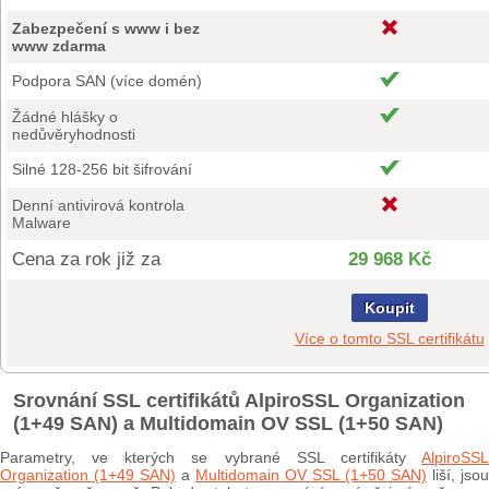
Zabezpečení s www i bez
www zdarma
Podpora SAN (více domén)
Žádné hlášky o
nedůvěryhodnosti
Silné 128-256 bit šifrování
Denní antivirová kontrola
Malware
Cena za rok již za
29 968 Kč
Koupit
Více o tomto SSL certifikátu
Srovnání SSL certifikátů AlpiroSSL Organization
(1+49 SAN) a Multidomain OV SSL (1+50 SAN)
Parametry, ve kterých se vybrané SSL certifikáty
AlpiroSSL
Organization (1+49 SAN)
a
Multidomain OV SSL (1+50 SAN)
liší, jsou