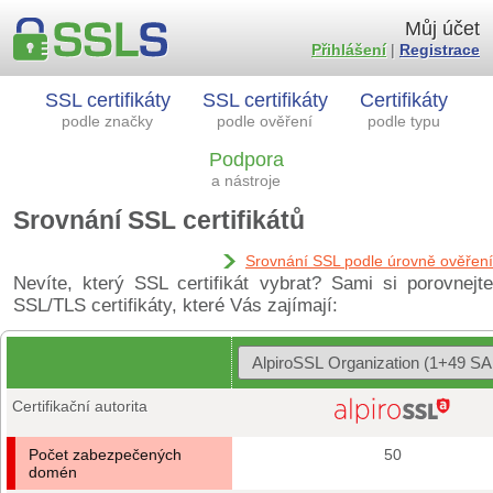
Můj účet
Přihlášení
|
Registrace
SSL certifikáty
SSL certifikáty
Certifikáty
podle značky
podle ověření
podle typu
Podpora
a nástroje
Srovnání SSL certifikátů
Srovnání SSL podle úrovně ověření
Nevíte, který SSL certifikát vybrat? Sami si porovnejte
SSL/TLS certifikáty, které Vás zajímají:
Certifikační autorita
Počet zabezpečených
50
domén