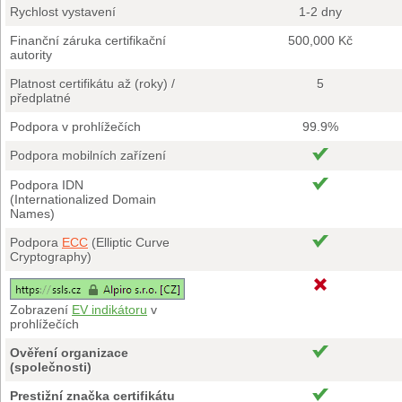
Rychlost vystavení
1-2 dny
Finanční záruka certifikační
500,000 Kč
autority
Platnost certifikátu až (roky) /
5
předplatné
Podpora v prohlížečích
99.9%
Podpora mobilních zařízení
Podpora IDN
(Internationalized Domain
Names)
Podpora
ECC
(Elliptic Curve
Cryptography)
Zobrazení
EV indikátoru
v
prohlížečích
Ověření organizace
(společnosti)
Prestižní značka certifikátu