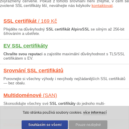
zvýrazněny červeně. Pokud z tohoto srovnání není zřejmé, v čem se
zvolené SSL certifikáty liší, neváhejte nás kdykoliv
kontaktovat
.
SSL certifikát
/ 169 Kč
Přejděte na důvěryhodný
SSL certifikát AlpiroSSL
se silným až 256-bit
šifrováním a ušetřete.
EV SSL certifikáty
Chraňte svou reputaci
a zajistěte maximální důvěryhodnost s TLS/SSL
certifikátem s EV.
Srovnání SSL certifikátů
Porovnejte si všechny výhody i nevýhody nejžádanějších SSL certifikátů
— bez obalu.
Multidoménové
(SAN)
Skonsolidujte všechny své
SSL certifikáty
do jednoho multi-
doménového SSL certifikátu!
Tato stránka používá soubory cookies.
více informací
Osobní údaje
|
Obchodní podmínky
Souhlasím se všemi
|
30 dní záruka
Pouze nezbytné