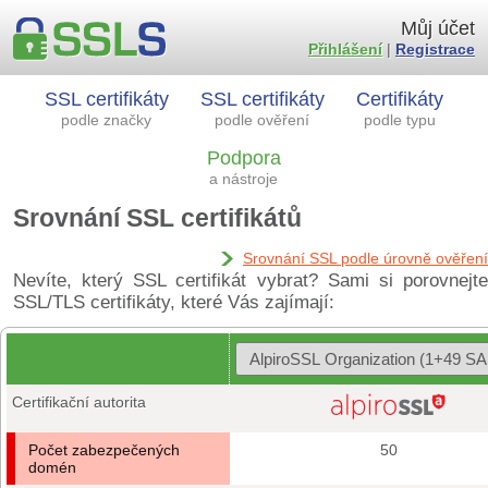
Můj účet
Přihlášení
|
Registrace
SSL certifikáty
SSL certifikáty
Certifikáty
podle značky
podle ověření
podle typu
Podpora
a nástroje
Srovnání SSL certifikátů
Srovnání SSL podle úrovně ověření
Nevíte, který SSL certifikát vybrat? Sami si porovnejte
SSL/TLS certifikáty, které Vás zajímají:
Certifikační autorita
Počet zabezpečených
50
domén