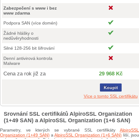
Zabezpečení s www i bez
www zdarma
Podpora SAN (více domén)
Žádné hlášky o
nedůvěryhodnosti
Silné 128-256 bit šifrování
Denní antivirová kontrola
Malware
Cena za rok již za
29 968 Kč
Koupit
Více o tomto SSL certifikátu
Srovnání SSL certifikátů AlpiroSSL Organization
(1+49 SAN) a AlpiroSSL Organization (1+6 SAN)
Parametry, ve kterých se vybrané SSL certifikáty
AlpiroSSL
Organization (1+49 SAN)
a
AlpiroSSL Organization (1+6 SAN)
liší, jso