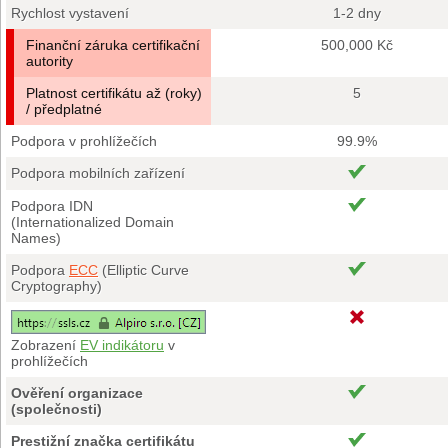
Rychlost vystavení
1-2 dny
Finanční záruka certifikační
500,000 Kč
autority
Platnost certifikátu až (roky)
5
/ předplatné
Podpora v prohlížečích
99.9%
Podpora mobilních zařízení
Podpora IDN
(Internationalized Domain
Names)
Podpora
ECC
(Elliptic Curve
Cryptography)
Zobrazení
EV indikátoru
v
prohlížečích
Ověření organizace
(společnosti)
Prestižní značka certifikátu