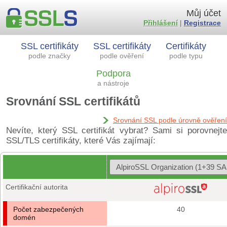
Můj účet
Přihlášení
|
Registrace
SSL certifikáty
SSL certifikáty
Certifikáty
podle značky
podle ověření
podle typu
Podpora
a nástroje
Srovnání SSL certifikátů
Srovnání SSL podle úrovně ověření
Nevíte, který SSL certifikát vybrat? Sami si porovnejte
SSL/TLS certifikáty, které Vás zajímají:
Certifikační autorita
Počet zabezpečených
40
domén