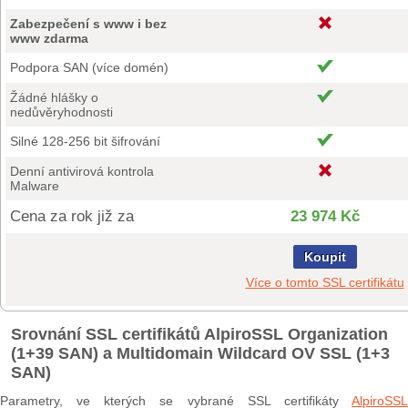
Zabezpečení s www i bez
www zdarma
Podpora SAN (více domén)
Žádné hlášky o
nedůvěryhodnosti
Silné 128-256 bit šifrování
Denní antivirová kontrola
Malware
Cena za rok již za
23 974 Kč
Koupit
Více o tomto SSL certifikátu
Srovnání SSL certifikátů AlpiroSSL Organization
(1+39 SAN) a Multidomain Wildcard OV SSL (1+3
SAN)
Parametry, ve kterých se vybrané SSL certifikáty
AlpiroSSL