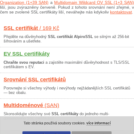
Organization (1+39 SAN)
a
Multidomain Wildcard OV SSL (1+3 SAN
liší, jsou zvýrazněny červeně. Pokud z tohoto srovnání není zřejmé, v
čem se zvolené SSL certifikáty liší, neváhejte nás kdykoliv
kontaktovat
.
SSL certifikát
/ 169 Kč
Přejděte na důvěryhodný
SSL certifikát AlpiroSSL
se silným až 256-bit
šifrováním a ušetřete.
EV SSL certifikáty
Chraňte svou reputaci
a zajistěte maximální důvěryhodnost s TLS/SSL
certifikátem s EV.
Srovnání SSL certifikátů
Porovnejte si všechny výhody i nevýhody nejžádanějších SSL certifikátů
— bez obalu.
Multidoménové
(SAN)
Skonsolidujte všechny své
SSL certifikáty
do jednoho multi-
doménového SSL certifikátu!
Tato stránka používá soubory cookies.
více informací