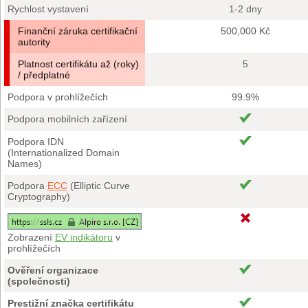
Rychlost vystavení
1-2 dny
Finanční záruka certifikační
500,000 Kč
autority
Platnost certifikátu až (roky)
5
/ předplatné
Podpora v prohlížečích
99.9%
Podpora mobilních zařízení
Podpora IDN
(Internationalized Domain
Names)
Podpora
ECC
(Elliptic Curve
Cryptography)
Zobrazení
EV indikátoru
v
prohlížečích
Ověření organizace
(společnosti)
Prestižní značka certifikátu