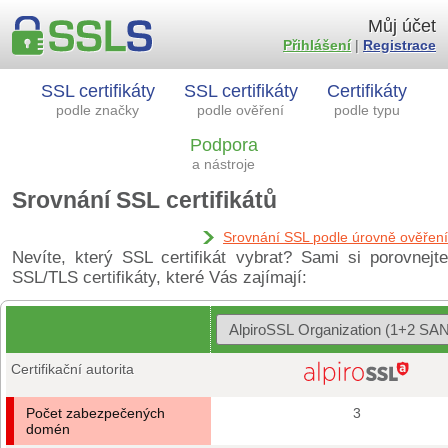
Můj účet
Přihlášení
|
Registrace
SSL certifikáty
SSL certifikáty
Certifikáty
podle značky
podle ověření
podle typu
Podpora
a nástroje
Srovnání SSL certifikátů
Srovnání SSL podle úrovně ověření
Nevíte, který SSL certifikát vybrat? Sami si porovnejte
SSL/TLS certifikáty, které Vás zajímají:
Certifikační autorita
Počet zabezpečených
3
domén