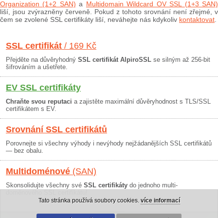
Organization (1+2 SAN)
a
Multidomain Wildcard OV SSL (1+3 SAN
liší, jsou zvýrazněny červeně. Pokud z tohoto srovnání není zřejmé, v
čem se zvolené SSL certifikáty liší, neváhejte nás kdykoliv
kontaktovat
.
SSL certifikát
/ 169 Kč
Přejděte na důvěryhodný
SSL certifikát AlpiroSSL
se silným až 256-bit
šifrováním a ušetřete.
EV SSL certifikáty
Chraňte svou reputaci
a zajistěte maximální důvěryhodnost s TLS/SSL
certifikátem s EV.
Srovnání SSL certifikátů
Porovnejte si všechny výhody i nevýhody nejžádanějších SSL certifikátů
— bez obalu.
Multidoménové
(SAN)
Skonsolidujte všechny své
SSL certifikáty
do jednoho multi-
doménového SSL certifikátu!
Tato stránka používá soubory cookies.
více informací