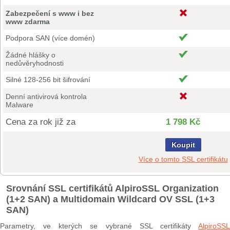
Zabezpečení s www i bez
www zdarma
Podpora SAN (více domén)
Žádné hlášky o
nedůvěryhodnosti
Silné 128-256 bit šifrování
Denní antivirová kontrola
Malware
Cena za rok již za
1 798 Kč
Koupit
Více o tomto SSL certifikátu
Srovnání SSL certifikátů AlpiroSSL Organization
(1+2 SAN) a Multidomain Wildcard OV SSL (1+3
SAN)
Parametry, ve kterých se vybrané SSL certifikáty
AlpiroSSL