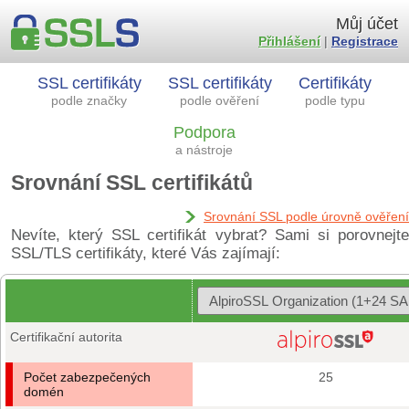
Můj účet
Přihlášení
|
Registrace
SSL certifikáty
SSL certifikáty
Certifikáty
podle značky
podle ověření
podle typu
Podpora
a nástroje
Srovnání SSL certifikátů
Srovnání SSL podle úrovně ověření
Nevíte, který SSL certifikát vybrat? Sami si porovnejte
SSL/TLS certifikáty, které Vás zajímají:
Certifikační autorita
Počet zabezpečených
25
domén