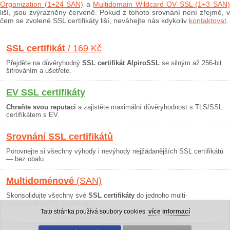
Organization (1+24 SAN)
a
Multidomain Wildcard OV SSL (1+3 SAN
liší, jsou zvýrazněny červeně. Pokud z tohoto srovnání není zřejmé, v
čem se zvolené SSL certifikáty liší, neváhejte nás kdykoliv
kontaktovat
.
SSL certifikát
/ 169 Kč
Přejděte na důvěryhodný
SSL certifikát AlpiroSSL
se silným až 256-bit
šifrováním a ušetřete.
EV SSL certifikáty
Chraňte svou reputaci
a zajistěte maximální důvěryhodnost s TLS/SSL
certifikátem s EV.
Srovnání SSL certifikátů
Porovnejte si všechny výhody i nevýhody nejžádanějších SSL certifikátů
— bez obalu.
Multidoménové
(SAN)
Skonsolidujte všechny své
SSL certifikáty
do jednoho multi-
doménového SSL certifikátu!
Tato stránka používá soubory cookies.
více informací