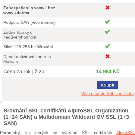
Zabezpečení s www i bez
www zdarma
Podpora SAN (více domén)
Žádné hlášky o
nedůvěryhodnosti
Silné 128-256 bit šifrování
Denní antivirová kontrola
Malware
Cena za rok již za
14 984 Kč
Koupit
Více o tomto SSL certifikátu
Srovnání SSL certifikátů AlpiroSSL Organization
(1+24 SAN) a Multidomain Wildcard OV SSL (1+3
SAN)
Parametry, ve kterých se vybrané SSL certifikáty
AlpiroSSL