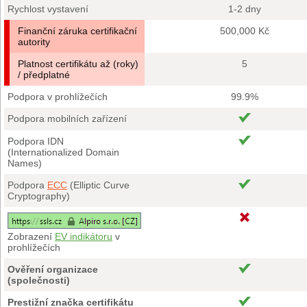
Rychlost vystavení
1-2 dny
Finanční záruka certifikační
500,000 Kč
autority
Platnost certifikátu až (roky)
5
/ předplatné
Podpora v prohlížečích
99.9%
Podpora mobilních zařízení
Podpora IDN
(Internationalized Domain
Names)
Podpora
ECC
(Elliptic Curve
Cryptography)
Zobrazení
EV indikátoru
v
prohlížečích
Ověření organizace
(společnosti)
Prestižní značka certifikátu