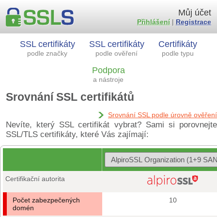
Můj účet
Přihlášení
|
Registrace
SSL certifikáty
SSL certifikáty
Certifikáty
podle značky
podle ověření
podle typu
Podpora
a nástroje
Srovnání SSL certifikátů
Srovnání SSL podle úrovně ověření
Nevíte, který SSL certifikát vybrat? Sami si porovnejte
SSL/TLS certifikáty, které Vás zajímají:
Certifikační autorita
Počet zabezpečených
10
domén