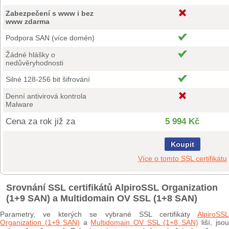
Zabezpečení s www i bez
www zdarma
Podpora SAN (více domén)
Žádné hlášky o
nedůvěryhodnosti
Silné 128-256 bit šifrování
Denní antivirová kontrola
Malware
Cena za rok již za
5 994 Kč
Koupit
Více o tomto SSL certifikátu
Srovnání SSL certifikátů AlpiroSSL Organization
(1+9 SAN) a Multidomain OV SSL (1+8 SAN)
Parametry, ve kterých se vybrané SSL certifikáty
AlpiroSSL
Organization (1+9 SAN)
a
Multidomain OV SSL (1+8 SAN)
liší, jso