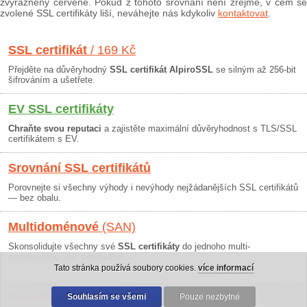
zvýrazněny červeně. Pokud z tohoto srovnání není zřejmé, v čem se
zvolené SSL certifikáty liší, neváhejte nás kdykoliv
kontaktovat
.
SSL certifikát
/ 169 Kč
Přejděte na důvěryhodný
SSL certifikát AlpiroSSL
se silným až 256-bit
šifrováním a ušetřete.
EV SSL certifikáty
Chraňte svou reputaci
a zajistěte maximální důvěryhodnost s TLS/SSL
certifikátem s EV.
Srovnání SSL certifikátů
Porovnejte si všechny výhody i nevýhody nejžádanějších SSL certifikátů
— bez obalu.
Multidoménové
(SAN)
Skonsolidujte všechny své
SSL certifikáty
do jednoho multi-
doménového SSL certifikátu!
Tato stránka používá soubory cookies.
více informací
Osobní údaje
|
Obchodní podmínky
Souhlasím se všemi
|
30 dní záruka
Pouze nezbytné