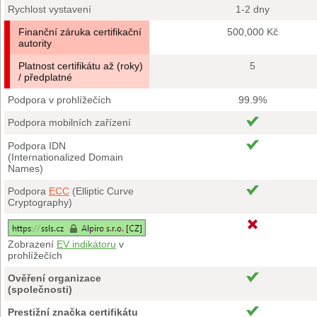
Rychlost vystavení
1-2 dny
Finanční záruka certifikační
500,000 Kč
autority
Platnost certifikátu až (roky)
5
/ předplatné
Podpora v prohlížečích
99.9%
Podpora mobilních zařízení
Podpora IDN
(Internationalized Domain
Names)
Podpora
ECC
(Elliptic Curve
Cryptography)
Zobrazení
EV indikátoru
v
prohlížečích
Ověření organizace
(společnosti)
Prestižní značka certifikátu