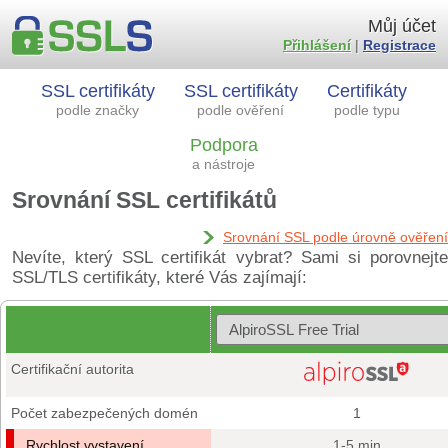
Můj účet
Přihlášení
|
Registrace
SSL certifikáty
SSL certifikáty
Certifikáty
podle značky
podle ověření
podle typu
Podpora
a nástroje
Srovnání SSL certifikátů
Srovnání SSL podle úrovně ověření
Nevíte, který SSL certifikát vybrat? Sami si porovnejte
SSL/TLS certifikáty, které Vás zajímají:
Certifikační autorita
Počet zabezpečených domén
1
Rychlost vystavení
1-5 min