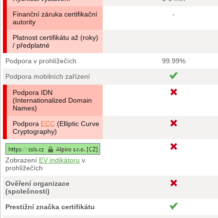
Finanční záruka certifikační
-
autority
Platnost certifikátu až (roky)
/ předplatné
Podpora v prohlížečích
99.99%
Podpora mobilních zařízení
Podpora IDN
(Internationalized Domain
Names)
Podpora
ECC
(Elliptic Curve
Cryptography)
Zobrazení
EV indikátoru
v
prohlížečích
Ověření organizace
(společnosti)
Prestižní značka certifikátu