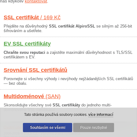
nás kdykoliv
kontaktovat
.
SSL certifikát
/ 169 Kč
Přejděte na důvěryhodný
SSL certifikát AlpiroSSL
se silným až 256-bit
šifrováním a ušetřete.
EV SSL certifikáty
Chraňte svou reputaci
a zajistěte maximální důvěryhodnost s TLS/SSL
certifikátem s EV.
Srovnání SSL certifikátů
Porovnejte si všechny výhody i nevýhody nejžádanějších SSL certifikátů
— bez obalu.
Multidoménové
(SAN)
Skonsolidujte všechny své
SSL certifikáty
do jednoho multi-
doménového SSL certifikátu!
Tato stránka používá soubory cookies.
více informací
Osobní údaje
|
Obchodní podmínky
Souhlasím se všemi
|
30 dní záruka
Pouze nezbytné
2006-2026 © SSLS.CZ - Všechna práva vyhrazena.