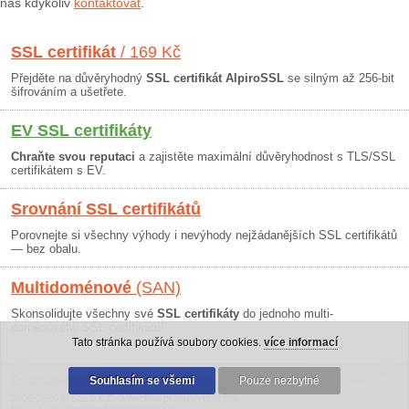
nás kdykoliv
kontaktovat
.
SSL certifikát
/ 169 Kč
Přejděte na důvěryhodný
SSL certifikát AlpiroSSL
se silným až 256-bit
šifrováním a ušetřete.
EV SSL certifikáty
Chraňte svou reputaci
a zajistěte maximální důvěryhodnost s TLS/SSL
certifikátem s EV.
Srovnání SSL certifikátů
Porovnejte si všechny výhody i nevýhody nejžádanějších SSL certifikátů
— bez obalu.
Multidoménové
(SAN)
Skonsolidujte všechny své
SSL certifikáty
do jednoho multi-
doménového SSL certifikátu!
Tato stránka používá soubory cookies.
více informací
Osobní údaje
|
Obchodní podmínky
Souhlasím se všemi
|
30 dní záruka
Pouze nezbytné
2006-2026 © SSLS.CZ - Všechna práva vyhrazena.