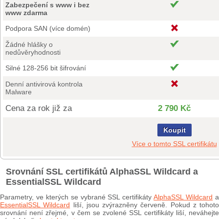
Zabezpečení s www i bez
www zdarma
Podpora SAN (více domén)
Žádné hlášky o
nedůvěryhodnosti
Silné 128-256 bit šifrování
Denní antivirová kontrola
Malware
Cena za rok již za
2 790 Kč
Koupit
Více o tomto SSL certifikátu
Srovnání SSL certifikátů AlphaSSL Wildcard a
EssentialSSL Wildcard
Parametry, ve kterých se vybrané SSL certifikáty
AlphaSSL Wildcard
EssentialSSL Wildcard
liší, jsou zvýrazněny červeně. Pokud z tohoto
srovnání není zřejmé, v čem se zvolené SSL certifikáty liší, neváhejte