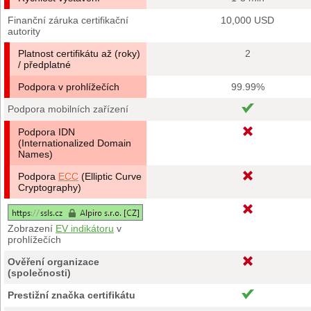
Finanční záruka certifikační
10,000 USD
autority
Platnost certifikátu až (roky)
2
/ předplatné
Podpora v prohlížečích
99.99%
Podpora mobilních zařízení
Podpora IDN
(Internationalized Domain
Names)
Podpora
ECC
(Elliptic Curve
Cryptography)
Zobrazení
EV indikátoru
v
prohlížečích
Ověření organizace
(společnosti)
Prestižní značka certifikátu