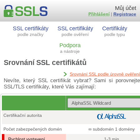
Můj účet
Přihlášení
|
Registrace
SSL certifikáty
SSL certifikáty
Certifikáty
podle značky
podle ověření
podle typu
Podpora
a nástroje
Srovnání SSL certifikátů
Srovnání SSL podle úrovně ověření
Nevíte, který SSL certifikát vybrat? Sami si porovnejte
SSL/TLS certifikáty, které Vás zajímají:
Certifikační autorita
Počet zabezpečených domén
∞ subdomén 1 domény
Rychlost vystavení
1-3 min