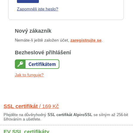
Zapomněli jste heslo?
Nový zákazník
Nemáte-li ještě založen účet,
zaregistrujte se
.
Bezheslové přihlášení
Jak to funguje?
SSL certifikát
/ 169 Kč
Přejděte na důvěryhodný
SSL certifikát AlpiroSSL
se silným až 256-bit
šifrováním a ušetřete.
EV SSL certifikáty