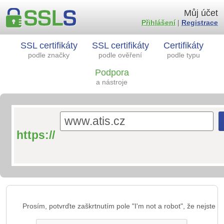
Můj účet
Přihlášení
|
Registrace
SSL certifikáty
SSL certifikáty
Certifikáty
podle značky
podle ověření
podle typu
Podpora
a nástroje
https://
Prosím, potvrďte zaškrtnutím pole "I'm not a robot", že nejste ro