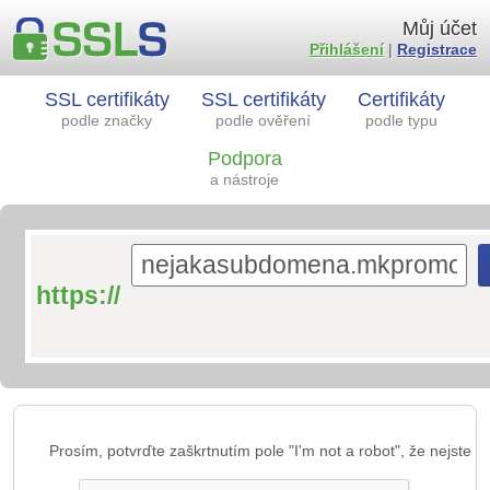
Můj účet
Přihlášení
|
Registrace
SSL certifikáty
SSL certifikáty
Certifikáty
podle značky
podle ověření
podle typu
Podpora
a nástroje
https://
Prosím, potvrďte zaškrtnutím pole "I'm not a robot", že nejste ro