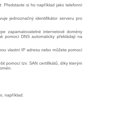
t. Představte si ho například jako telefonní
uje jednoznačný identifikátor serveru pro
lépe zapamatovatelné internetové domény
 pak pomocí DNS automaticky překládají na
ou vlastní IP adresu nebo můžete pomocí
t pomocí tzv. SAN certifikátů, díky kterým
domén.
i, například: