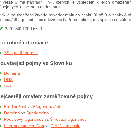
P verze 6 má nahradit IPv4, kterých je vzhledem k jejich omezené
řipojených k internetu nedostatek.
Pv6 je soubor šesti čtveřic hexadecimálních znaků (0 až 9 a znaky A 
e neuvádí a pokud je celá čtveřice tvořená nulami, nezapisuje se vůbec,
2a01:5f0:100d:65::1
odrobné informace
SSL pro IP adresu
ouvisející pojmy ve Slovníku
Doména
DNS
SNI
ejčastěji omylem zaměňované pojmy
Prodloužení
vs
Přegenerování
Doména
vs
Subdoména
Podpisový algoritmus
vs
Šifrovací algoritmus
Intermediate certifikát
vs
Certificate chain