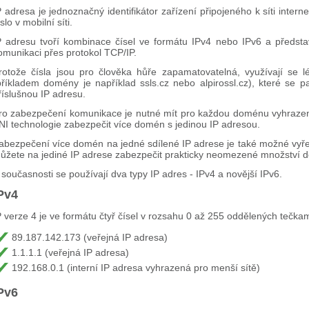
P adresa je jednoznačný identifikátor zařízení připojeného k síti interne
íslo v mobilní síti.
P adresu tvoří kombinace čísel ve formátu IPv4 nebo IPv6 a představ
omunikaci přes protokol TCP/IP.
rotože čísla jsou pro člověka hůře zapamatovatelná, využívají se 
příkladem domény je například ssls.cz nebo alpirossl.cz), které se
říslušnou IP adresu.
ro zabezpečení komunikace je nutné mít pro každou doménu vyhrazen
NI technologie zabezpečit více domén s jedinou IP adresou.
abezpečení více domén na jedné sdílené IP adrese je také možné vyřeši
ůžete na jediné IP adrese zabezpečit prakticky neomezené množství 
 současnosti se používají dva typy IP adres - IPv4 a novější IPv6.
Pv4
P verze 4 je ve formátu čtyř čísel v rozsahu 0 až 255 oddělených tečkam
89.187.142.173 (veřejná IP adresa)
1.1.1.1 (veřejná IP adresa)
192.168.0.1 (interní IP adresa vyhrazená pro menší sítě)
Pv6