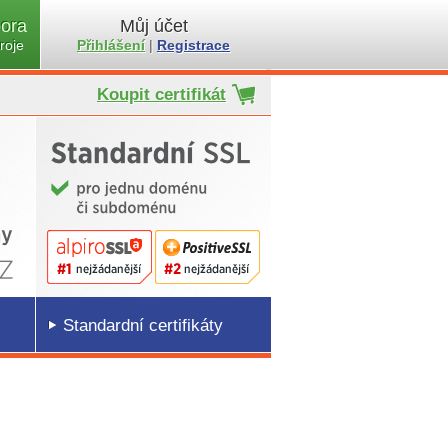
ora
Můj účet
roje
Přihlášení
|
Registrace
Koupit certifikát
Standardní certifikáty