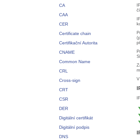
I
CA
č
CAA
I
k
CER
P
Certificate chain
(
p
Certifikační Autorita
P
CNAME
S
Common Name
Z
m
CRL
V
Cross-sign
I
CRT
I
CSR
DER
Digitální certifikát
Digitální podpis
I
DNS