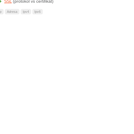
SSL
(protokol vs certifikát)
Ip
Adresa
Ipv4
Ipv6