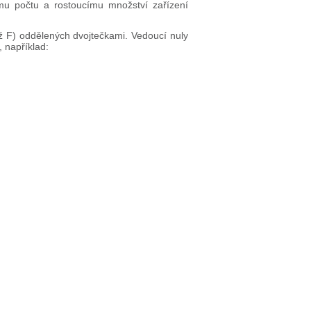
mu počtu a rostoucímu množství zařízení
až F) oddělených dvojtečkami. Vedoucí nuly
 například: