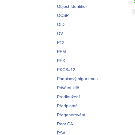
Object Identifier
OCSP
OID
OV
P12
PEM
PFX
PKCS#12
Podpisový algoritmus
Privátní klíč
Prodloužení
Předplatné
Přegenerování
Root CA
RSA