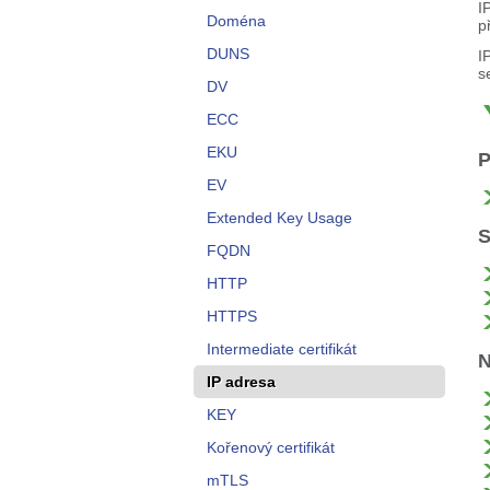
I
Doména
p
DUNS
I
s
DV
ECC
EKU
P
EV
Extended Key Usage
S
FQDN
HTTP
HTTPS
Intermediate certifikát
N
IP adresa
KEY
Kořenový certifikát
mTLS