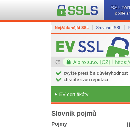
SSL cert
podle z
Nejžádanější SSL
Srovnání SSL
EV certifikáty
Slovník pojmů
Pojmy