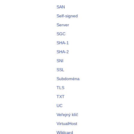
SAN
Self-signed
Server
SGC
SHA-1
SHA-2
SNI
SSL
Subdoména
TLS
TXT
UC
Veřejný klíč
VirtualHost
Wildcard