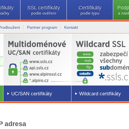
ifikáty
SSL certifikáty
Certifikáty
Podp
načky
podle ověření
podle typu
a nást
Prodloužení
Partner program
Kontakt
UC/SAN certifikáty
Wildcard certifikáty
IP adresa