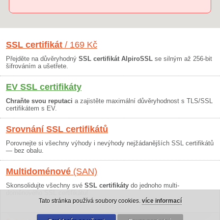
SSL certifikát
/ 169 Kč
Přejděte na důvěryhodný
SSL certifikát AlpiroSSL
se silným až 256-bit
šifrováním a ušetřete.
EV SSL certifikáty
Chraňte svou reputaci
a zajistěte maximální důvěryhodnost s TLS/SSL
certifikátem s EV.
Srovnání SSL certifikátů
Porovnejte si všechny výhody i nevýhody nejžádanějších SSL certifikátů
— bez obalu.
Multidoménové
(SAN)
Skonsolidujte všechny své
SSL certifikáty
do jednoho multi-
doménového SSL certifikátu!
Tato stránka používá soubory cookies.
více informací