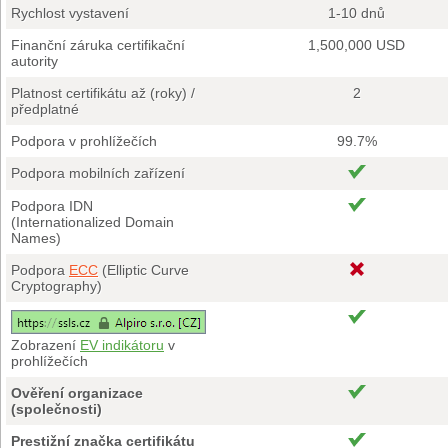
Rychlost vystavení
1-10 dnů
Finanční záruka certifikační
1,500,000 USD
autority
Platnost certifikátu až (roky) /
2
předplatné
Podpora v prohlížečích
99.7%
Podpora mobilních zařízení
Podpora IDN
(Internationalized Domain
Names)
Podpora
ECC
(Elliptic Curve
Cryptography)
Zobrazení
EV indikátoru
v
prohlížečích
Ověření organizace
(společnosti)
Prestižní značka certifikátu