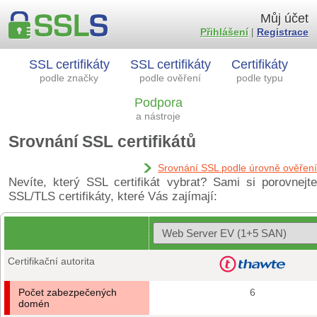
Můj účet
Přihlášení
|
Registrace
SSL certifikáty
SSL certifikáty
Certifikáty
podle značky
podle ověření
podle typu
Podpora
a nástroje
Srovnání SSL certifikátů
Srovnání SSL podle úrovně ověření
Nevíte, který SSL certifikát vybrat? Sami si porovnejte
SSL/TLS certifikáty, které Vás zajímají:
Certifikační autorita
Počet zabezpečených
6
domén