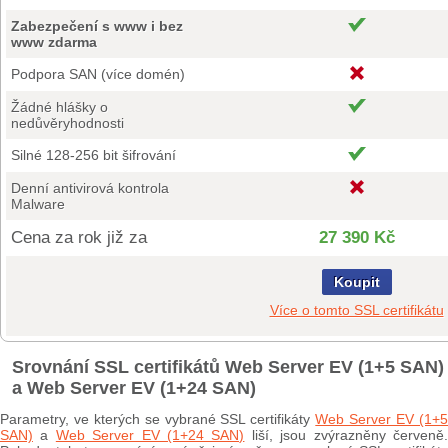
Zabezpečení s www i bez
www zdarma
Podpora SAN (více domén)
Žádné hlášky o
nedůvěryhodnosti
Silné 128-256 bit šifrování
Denní antivirová kontrola
Malware
Cena za rok již za
27 390 Kč
Koupit
Více o tomto SSL certifikátu
Srovnání SSL certifikátů Web Server EV (1+5 SAN)
a Web Server EV (1+24 SAN)
Parametry, ve kterých se vybrané SSL certifikáty
Web Server EV (1+
SAN)
a
Web Server EV (1+24 SAN)
liší, jsou zvýrazněny červeně