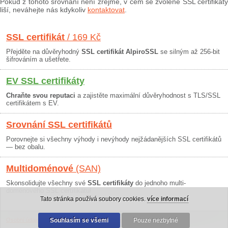
Pokud z tohoto srovnání není zřejmé, v čem se zvolené SSL certifikáty
liší, neváhejte nás kdykoliv
kontaktovat
.
SSL certifikát
/ 169 Kč
Přejděte na důvěryhodný
SSL certifikát AlpiroSSL
se silným až 256-bit
šifrováním a ušetřete.
EV SSL certifikáty
Chraňte svou reputaci
a zajistěte maximální důvěryhodnost s TLS/SSL
certifikátem s EV.
Srovnání SSL certifikátů
Porovnejte si všechny výhody i nevýhody nejžádanějších SSL certifikátů
— bez obalu.
Multidoménové
(SAN)
Skonsolidujte všechny své
SSL certifikáty
do jednoho multi-
doménového SSL certifikátu!
Tato stránka používá soubory cookies.
více informací
Osobní údaje
|
Obchodní podmínky
Souhlasím se všemi
|
30 dní záruka
Pouze nezbytné