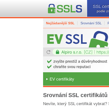
SSL cert
podle z
Nejžádanější SSL
Srovnání SSL
EV certifikáty
Srovnání SSL certifikátů
Nevíte, který SSL certifikát vybrat?