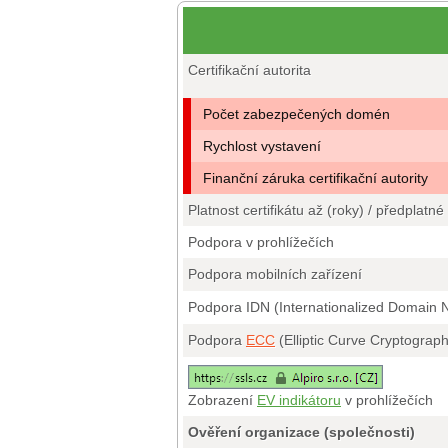
Certifikační autorita
Počet zabezpečených domén
Rychlost vystavení
Finanční záruka certifikační autority
Platnost certifikátu až (roky) / předplatné
Podpora v prohlížečích
Podpora mobilních zařízení
Podpora IDN (Internationalized Domain
Podpora
ECC
(Elliptic Curve Cryptograp
Zobrazení
EV indikátoru
v prohlížečích
Ověření organizace (společnosti)