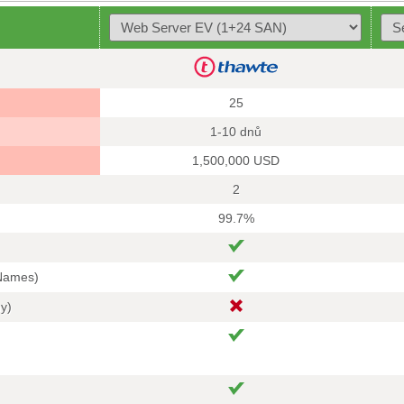
25
1-10 dnů
1,500,000 USD
2
99.7%
 Names)
hy)