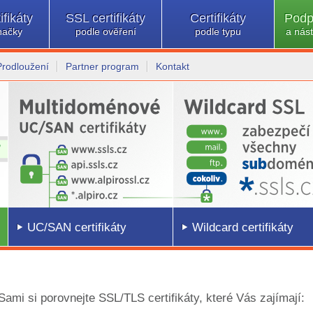
ifikáty
SSL certifikáty
Certifikáty
Podp
načky
podle ověření
podle typu
a nást
Prodloužení
Partner program
Kontakt
UC/SAN certifikáty
Wildcard certifikáty
 Sami si porovnejte SSL/TLS certifikáty, které Vás zajímají: