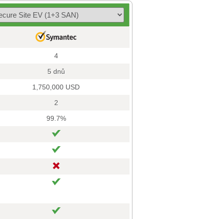
4
5 dnů
1,750,000 USD
2
99.7%