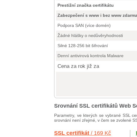
Prestižní značka certifikátu
Zabezpečení s www i bez www zdarm
Podpora SAN (více domén)
Žádné hlášky o nedůvěryhodnosti
Silné 128-256 bit šifrování
Denní antivirová kontrola Malware
Cena za rok již za
Srovnání SSL certifikátů Web S
Parametry, ve kterých se vybrané SSL cer
srovnání není zřejmé, v čem se zvolené SSL 
SSL certifikát
/ 169 Kč