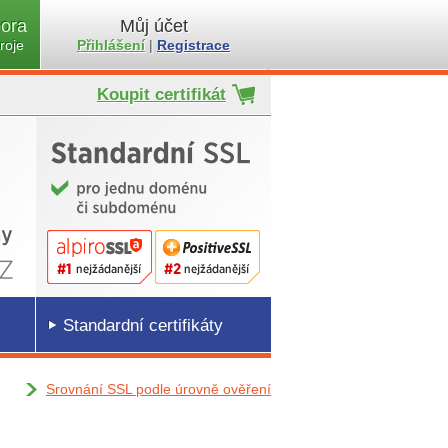
ora
Můj účet
roje
Přihlášení
|
Registrace
Koupit certifikát
Standardní certifikáty
Srovnání SSL podle úrovně ověření