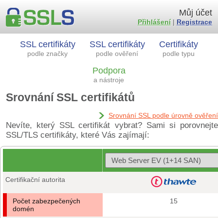
Můj účet
Přihlášení
|
Registrace
SSL certifikáty
SSL certifikáty
Certifikáty
podle značky
podle ověření
podle typu
Podpora
a nástroje
Srovnání SSL certifikátů
Srovnání SSL podle úrovně ověření
Nevíte, který SSL certifikát vybrat? Sami si porovnejte
SSL/TLS certifikáty, které Vás zajímají:
Certifikační autorita
Počet zabezpečených
15
domén