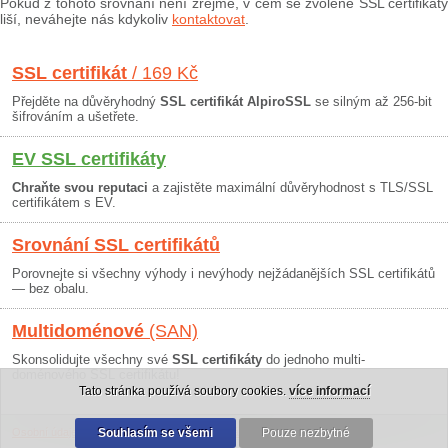
Pokud z tohoto srovnání není zřejmé, v čem se zvolené SSL certifikáty
liší, neváhejte nás kdykoliv
kontaktovat
.
SSL certifikát
/ 169 Kč
Přejděte na důvěryhodný
SSL certifikát AlpiroSSL
se silným až 256-bit
šifrováním a ušetřete.
EV SSL certifikáty
Chraňte svou reputaci
a zajistěte maximální důvěryhodnost s TLS/SSL
certifikátem s EV.
Srovnání SSL certifikátů
Porovnejte si všechny výhody i nevýhody nejžádanějších SSL certifikátů
— bez obalu.
Multidoménové
(SAN)
Skonsolidujte všechny své
SSL certifikáty
do jednoho multi-
doménového SSL certifikátu!
Tato stránka používá soubory cookies.
více informací
Osobní údaje
|
Obchodní podmínky
Souhlasím se všemi
|
30 dní záruka
Pouze nezbytné