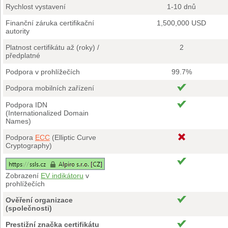
Rychlost vystavení
1-10 dnů
Finanční záruka certifikační
1,500,000 USD
autority
Platnost certifikátu až (roky) /
2
předplatné
Podpora v prohlížečích
99.7%
Podpora mobilních zařízení
Podpora IDN
(Internationalized Domain
Names)
Podpora
ECC
(Elliptic Curve
Cryptography)
Zobrazení
EV indikátoru
v
prohlížečích
Ověření organizace
(společnosti)
Prestižní značka certifikátu