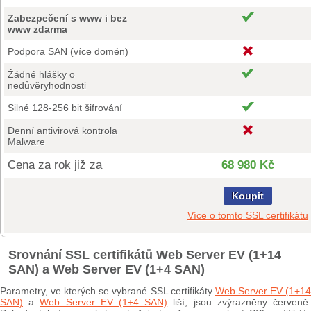
Zabezpečení s www i bez
www zdarma
Podpora SAN (více domén)
Žádné hlášky o
nedůvěryhodnosti
Silné 128-256 bit šifrování
Denní antivirová kontrola
Malware
Cena za rok již za
68 980 Kč
Koupit
Více o tomto SSL certifikátu
Srovnání SSL certifikátů Web Server EV (1+14
SAN) a Web Server EV (1+4 SAN)
Parametry, ve kterých se vybrané SSL certifikáty
Web Server EV (1+1
SAN)
a
Web Server EV (1+4 SAN)
liší, jsou zvýrazněny červeně