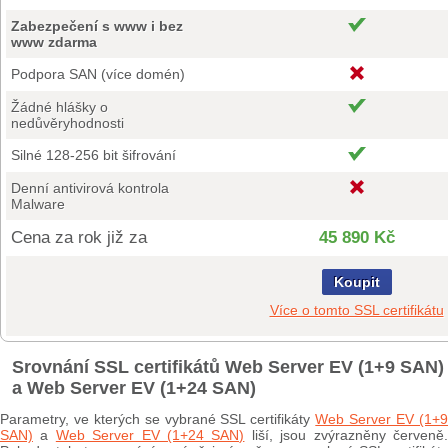
Zabezpečení s www i bez
www zdarma
Podpora SAN (více domén)
Žádné hlášky o
nedůvěryhodnosti
Silné 128-256 bit šifrování
Denní antivirová kontrola
Malware
Cena za rok již za
45 890 Kč
Koupit
Více o tomto SSL certifikátu
Srovnání SSL certifikátů Web Server EV (1+9 SAN)
a Web Server EV (1+24 SAN)
Parametry, ve kterých se vybrané SSL certifikáty
Web Server EV (1+
SAN)
a
Web Server EV (1+24 SAN)
liší, jsou zvýrazněny červeně