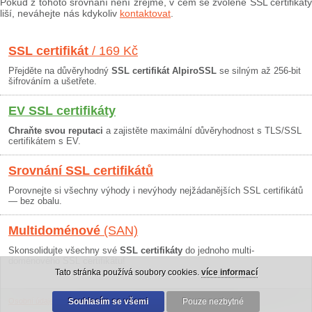
Pokud z tohoto srovnání není zřejmé, v čem se zvolené SSL certifikáty
liší, neváhejte nás kdykoliv
kontaktovat
.
SSL certifikát
/ 169 Kč
Přejděte na důvěryhodný
SSL certifikát AlpiroSSL
se silným až 256-bit
šifrováním a ušetřete.
EV SSL certifikáty
Chraňte svou reputaci
a zajistěte maximální důvěryhodnost s TLS/SSL
certifikátem s EV.
Srovnání SSL certifikátů
Porovnejte si všechny výhody i nevýhody nejžádanějších SSL certifikátů
— bez obalu.
Multidoménové
(SAN)
Skonsolidujte všechny své
SSL certifikáty
do jednoho multi-
doménového SSL certifikátu!
Tato stránka používá soubory cookies.
více informací
Osobní údaje
|
Obchodní podmínky
Souhlasím se všemi
|
30 dní záruka
Pouze nezbytné