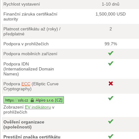
Rychlost vystavení
1-10 dnů
Finanční záruka certifikační
1,500,000 USD
autority
Platnost certifikátu až (roky) /
2
předplatné
Podpora v prohlížečích
99.7%
Podpora mobilních zařízení
Podpora IDN
(Internationalized Domain
Names)
Podpora
ECC
(Elliptic Curve
Cryptography)
Zobrazení
EV indikátoru
v
prohlížečích
Ověření organizace
(společnosti)
Prestižní značka certifikátu