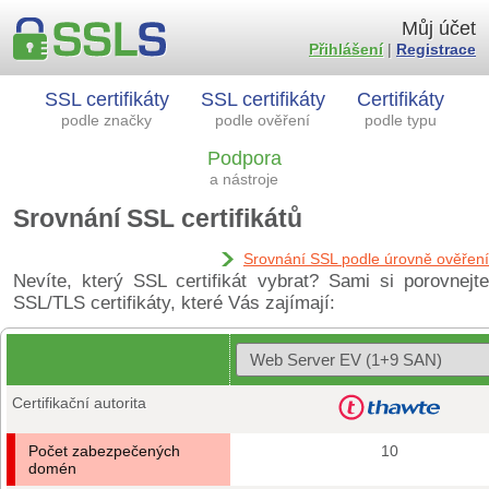
Můj účet
Přihlášení
|
Registrace
SSL certifikáty
SSL certifikáty
Certifikáty
podle značky
podle ověření
podle typu
Podpora
a nástroje
Srovnání SSL certifikátů
Srovnání SSL podle úrovně ověření
Nevíte, který SSL certifikát vybrat? Sami si porovnejte
SSL/TLS certifikáty, které Vás zajímají:
Certifikační autorita
Počet zabezpečených
10
domén