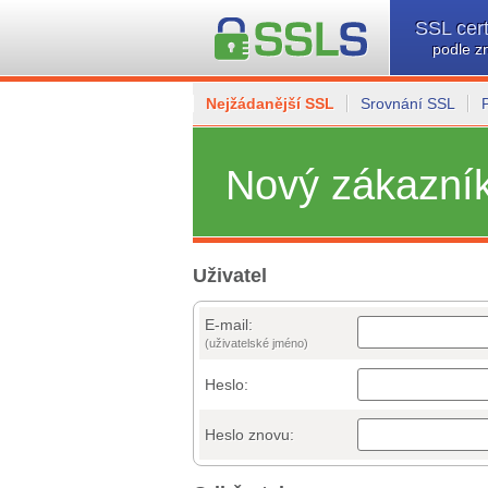
SSL cert
podle z
Nejžádanější SSL
Srovnání SSL
Nový zákazní
Uživatel
E-mail:
(uživatelské jméno)
Heslo:
Heslo znovu: