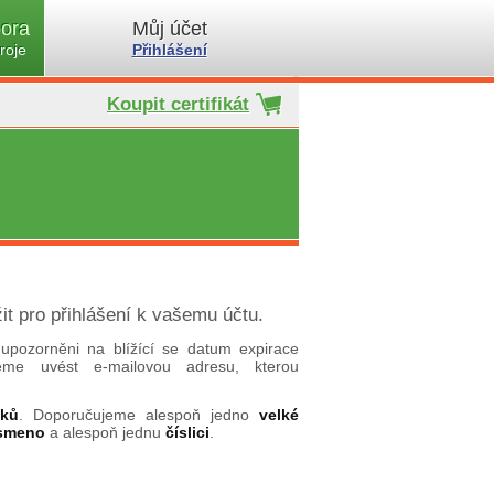
ora
Můj účet
roje
Přihlášení
Koupit certifikát
it pro přihlášení k vašemu účtu.
upozorněni na blížící se datum expirace
ujeme uvést e-mailovou adresu, kterou
aků
. Doporučujeme alespoň jedno
velké
ísmeno
a alespoň jednu
číslici
.