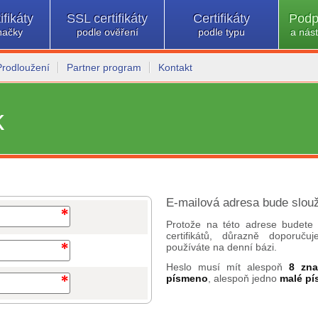
ifikáty
SSL certifikáty
Certifikáty
Podp
načky
podle ověření
podle typu
a nást
Prodloužení
Partner program
Kontakt
k
E-mailová adresa bude slouž
Protože na této adrese budete 
certifikátů, důrazně doporuč
používáte na denní bázi.
Heslo musí mít alespoň
8 zn
písmeno
, alespoň jedno
malé p