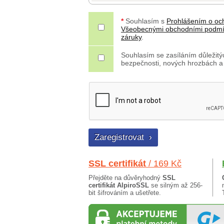
*
Souhlasím s
Prohlášením o oc
Všeobecnými obchodními podm
záruky
.
Souhlasím se zasíláním důležitýc
bezpečnosti, nových hrozbách a
SSL certifikát
/ 169 Kč
Přejděte na důvěryhodný
SSL
certifikát AlpiroSSL
se silným až 256-
bit šifrováním a ušetřete.