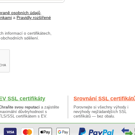
hraně osobních údajů
,
ínkami
a
Pravidly rozšířené
h informací o certifikátech,
 obchodních sdělení.
EV SSL certifikáty
Srovnání SSL certifikát
Chraňte svou reputaci
a zajistěte
Porovnejte si všechny výhody i
maximální důvěryhodnost s
nevýhody nejžádanějších SSL
TLS/SSL certifikátem s EV.
certifikátů — bez obalu.