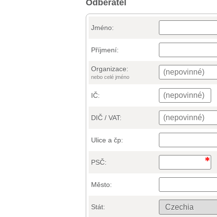
Odběratel
Jméno:
Příjmení:
Organizace:
nebo celé jméno
IČ:
DIČ / VAT:
Ulice a čp:
PSČ:
Město:
Stát: