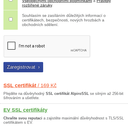
Všeobecnými obchodními podmínkami
a
Pravidly
rozšířené záruky
.
Souhlasím se zasíláním důležitých informací o
certifikátech, bezpečnosti, nových hrozbách a
obchodních sdělení.
SSL certifikát
/ 169 Kč
Přejděte na důvěryhodný
SSL certifikát AlpiroSSL
se silným až 256-bit
šifrováním a ušetřete.
EV SSL certifikáty
Chraňte svou reputaci
a zajistěte maximální důvěryhodnost s TLS/SSL
certifikátem s EV.