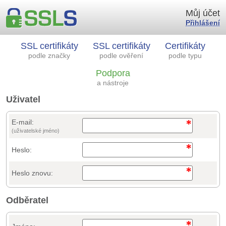
Můj účet
Přihlášení
SSL certifikáty
SSL certifikáty
Certifikáty
podle značky
podle ověření
podle typu
Podpora
a nástroje
Uživatel
E-mail:
(uživatelské jméno)
Heslo:
Heslo znovu:
Odběratel