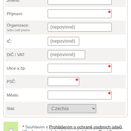
Jméno:
Příjmení:
Organizace:
nebo celé jméno
IČ:
DIČ / VAT:
Ulice a čp:
PSČ:
Město:
Stát:
*
Souhlasím s
Prohlášením o ochraně osobních údajů
,