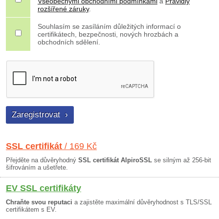
Všeobecnými obchodními podmínkami
a
Pravidly
rozšířené záruky
.
Souhlasím se zasíláním důležitých informací o
certifikátech, bezpečnosti, nových hrozbách a
obchodních sdělení.
SSL certifikát
/ 169 Kč
Přejděte na důvěryhodný
SSL certifikát AlpiroSSL
se silným až 256-bit
šifrováním a ušetřete.
EV SSL certifikáty
Chraňte svou reputaci
a zajistěte maximální důvěryhodnost s TLS/SSL
certifikátem s EV.