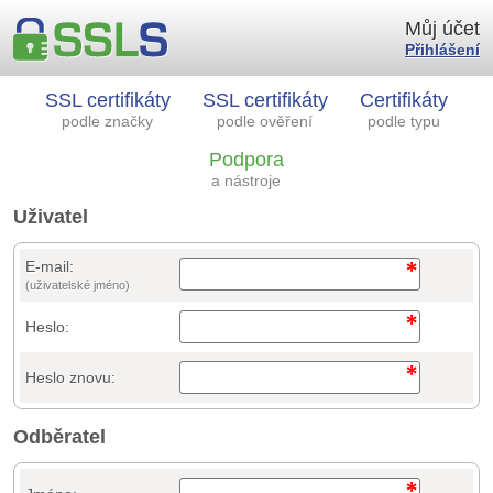
Můj účet
Přihlášení
SSL certifikáty
SSL certifikáty
Certifikáty
podle značky
podle ověření
podle typu
Podpora
a nástroje
Uživatel
E-mail:
(uživatelské jméno)
Heslo:
Heslo znovu:
Odběratel