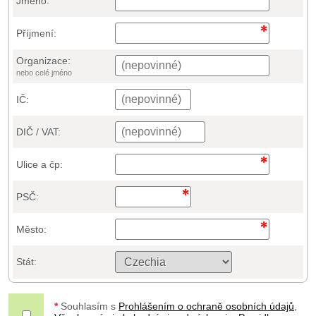
Jméno:
Příjmení:
Organizace:
nebo celé jméno
IČ:
DIČ / VAT:
Ulice a čp:
PSČ:
Město:
Stát:
*
Souhlasím s
Prohlášením o ochraně osobních údajů
,