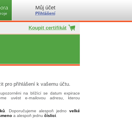
ora
Můj účet
roje
Přihlášení
Koupit certifikát
it pro přihlášení k vašemu účtu.
upozorněni na blížící se datum expirace
ujeme uvést e-mailovou adresu, kterou
aků
. Doporučujeme alespoň jedno
velké
ísmeno
a alespoň jednu
číslici
.