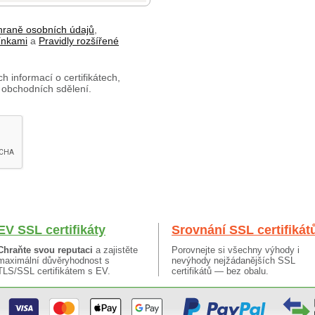
hraně osobních údajů
,
ínkami
a
Pravidly rozšířené
h informací o certifikátech,
 obchodních sdělení.
EV SSL certifikáty
Srovnání SSL certifikát
Chraňte svou reputaci
a zajistěte
Porovnejte si všechny výhody i
maximální důvěryhodnost s
nevýhody nejžádanějších SSL
TLS/SSL certifikátem s EV.
certifikátů — bez obalu.