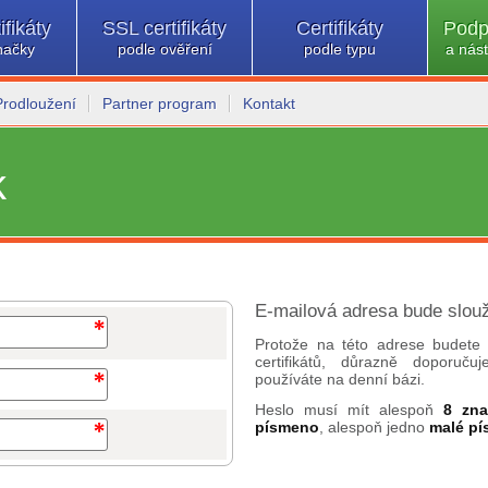
ifikáty
SSL certifikáty
Certifikáty
Podp
načky
podle ověření
podle typu
a nást
Prodloužení
Partner program
Kontakt
k
E-mailová adresa bude slouž
Protože na této adrese budete 
certifikátů, důrazně doporuč
používáte na denní bázi.
Heslo musí mít alespoň
8 zn
písmeno
, alespoň jedno
malé p