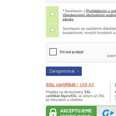
*
Souhlasím s
Prohlášením o oc
Všeobecnými obchodními podm
záruky
.
Souhlasím se zasíláním důležitýc
bezpečnosti, nových hrozbách a
SSL certifikát
/ 169 Kč
Přejděte na důvěryhodný
SSL
certifikát AlpiroSSL
se silným až 256-
bit šifrováním a ušetřete.