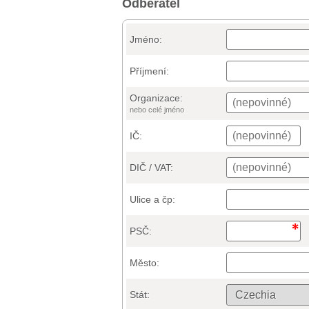
Odběratel
Jméno:
Příjmení:
Organizace:
nebo celé jméno
IČ:
DIČ / VAT:
Ulice a čp:
PSČ:
Město:
Stát: