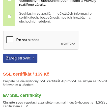
Všeobecnými obchodními podmínkami
a
Pravidly
rozšířené záruky
.
Souhlasím se zasíláním důležitých informací o
certifikátech, bezpečnosti, nových hrozbách a
obchodních sdělení.
SSL certifikát
/ 169 Kč
Přejděte na důvěryhodný
SSL certifikát AlpiroSSL
se silným až 256-bit
šifrováním a ušetřete.
EV SSL certifikáty
Chraňte svou reputaci
a zajistěte maximální důvěryhodnost s TLS/SSL
certifikátem s EV.