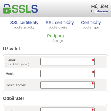
Můj účet
Přihlášení
SSL certifikáty
SSL certifikáty
Certifikáty
podle značky
podle ověření
podle typu
Podpora
a nástroje
Uživatel
E-mail:
(uživatelské jméno)
Heslo:
Heslo znovu:
Odběratel