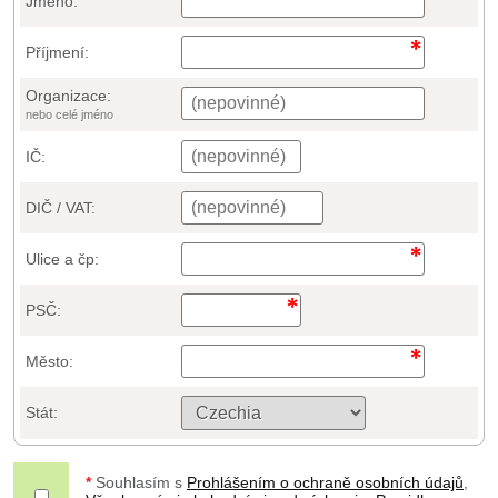
Jméno:
Příjmení:
Organizace:
nebo celé jméno
IČ:
DIČ / VAT:
Ulice a čp:
PSČ:
Město:
Stát:
*
Souhlasím s
Prohlášením o ochraně osobních údajů
,