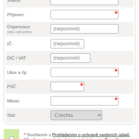
Jméno:
Příjmení:
Organizace:
nebo celé jméno
IČ:
DIČ / VAT:
Ulice a čp:
PSČ:
Město:
Stát:
*
Souhlasím s
Prohlášením o ochraně osobních údajů
,