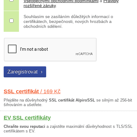
Všeobecnými obchodními podmínkami
a
Pravidly
rozšířené záruky
.
Souhlasím se zasíláním důležitých informací o
certifikátech, bezpečnosti, nových hrozbách a
obchodních sdělení.
SSL certifikát
/ 169 Kč
Přejděte na důvěryhodný
SSL certifikát AlpiroSSL
se silným až 256-bit
šifrováním a ušetřete.
EV SSL certifikáty
Chraňte svou reputaci
a zajistěte maximální důvěryhodnost s TLS/SSL
certifikátem s EV.