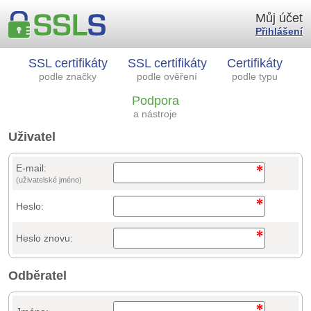
Můj účet
Přihlášení
SSL certifikáty
SSL certifikáty
Certifikáty
podle značky
podle ověření
podle typu
Podpora
a nástroje
Uživatel
E-mail:
(uživatelské jméno)
Heslo:
Heslo znovu:
Odběratel