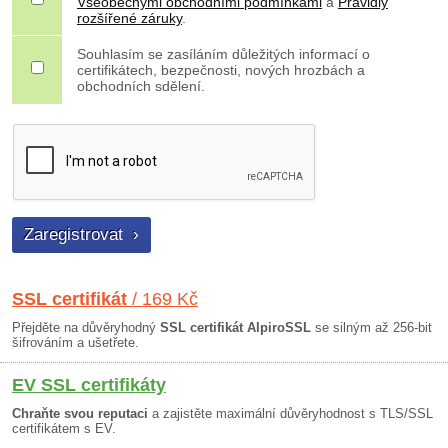
Všeobecnými obchodními podmínkami
a
Pravidly
rozšířené záruky
.
Souhlasím se zasíláním důležitých informací o
certifikátech, bezpečnosti, nových hrozbách a
obchodních sdělení.
SSL certifikát
/ 169 Kč
Přejděte na důvěryhodný
SSL certifikát AlpiroSSL
se silným až 256-bit
šifrováním a ušetřete.
EV SSL certifikáty
Chraňte svou reputaci
a zajistěte maximální důvěryhodnost s TLS/SSL
certifikátem s EV.