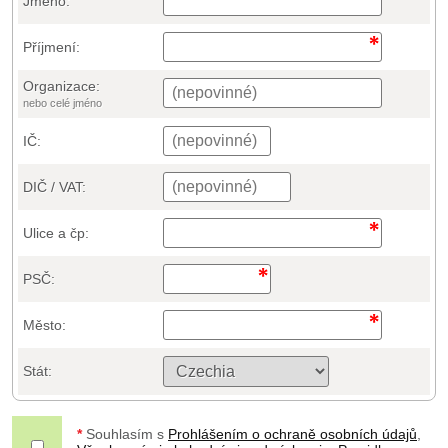
Jméno:
Příjmení:
Organizace:
nebo celé jméno
IČ:
DIČ / VAT:
Ulice a čp:
PSČ:
Město:
Stát:
*
Souhlasím s
Prohlášením o ochraně osobních údajů
,