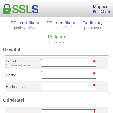
Můj účet
Přihlášení
SSL certifikáty
SSL certifikáty
Certifikáty
podle značky
podle ověření
podle typu
Podpora
a nástroje
Uživatel
E-mail:
(uživatelské jméno)
Heslo:
Heslo znovu:
Odběratel