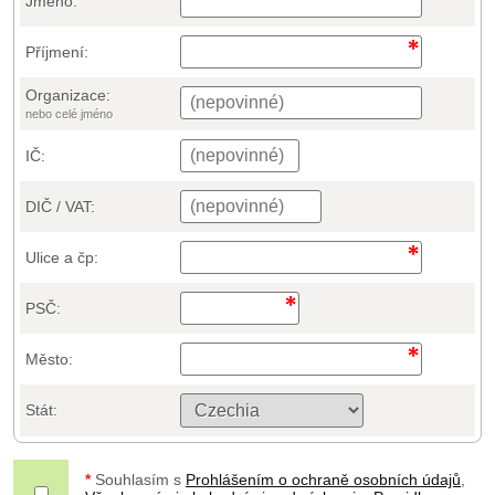
Jméno:
Příjmení:
Organizace:
nebo celé jméno
IČ:
DIČ / VAT:
Ulice a čp:
PSČ:
Město:
Stát:
*
Souhlasím s
Prohlášením o ochraně osobních údajů
,