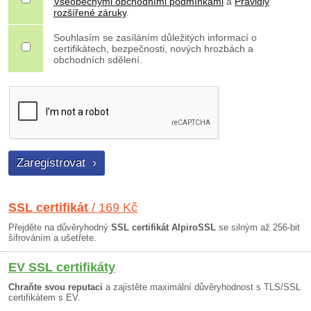
Všeobecnými obchodními podmínkami
a
Pravidly
rozšířené záruky
.
Souhlasím se zasíláním důležitých informací o
certifikátech, bezpečnosti, nových hrozbách a
obchodních sdělení.
SSL certifikát
/ 169 Kč
Přejděte na důvěryhodný
SSL certifikát AlpiroSSL
se silným až 256-bit
šifrováním a ušetřete.
EV SSL certifikáty
Chraňte svou reputaci
a zajistěte maximální důvěryhodnost s TLS/SSL
certifikátem s EV.