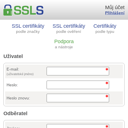
Můj účet
Přihlášení
SSL certifikáty
SSL certifikáty
Certifikáty
podle značky
podle ověření
podle typu
Podpora
a nástroje
Uživatel
E-mail:
(uživatelské jméno)
Heslo:
Heslo znovu:
Odběratel