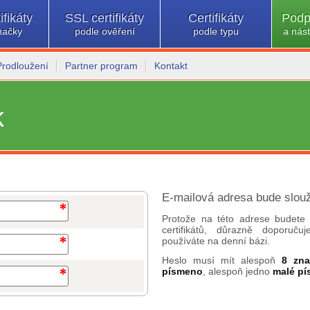
ifikáty
SSL certifikáty
Certifikáty
Podp
načky
podle ověření
podle typu
a nást
Prodloužení
Partner program
Kontakt
k
E-mailová adresa bude slouž
Protože na této adrese budete 
certifikátů, důrazně doporuč
používáte na denní bázi.
Heslo musí mít alespoň
8 zn
písmeno
, alespoň jedno
malé p