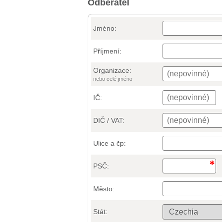
Odběratel
Jméno:
Příjmení:
Organizace:
nebo celé jméno
IČ:
DIČ / VAT:
Ulice a čp:
PSČ:
Město:
Stát: