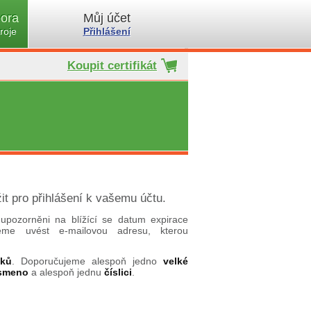
ora
Můj účet
roje
Přihlášení
Koupit certifikát
it pro přihlášení k vašemu účtu.
upozorněni na blížící se datum expirace
ujeme uvést e-mailovou adresu, kterou
aků
. Doporučujeme alespoň jedno
velké
ísmeno
a alespoň jednu
číslici
.