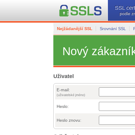
SSL cert
podle z
Nejžádanější SSL
Srovnání SSL
Nový zákazní
Uživatel
E-mail:
(uživatelské jméno)
Heslo:
Heslo znovu: