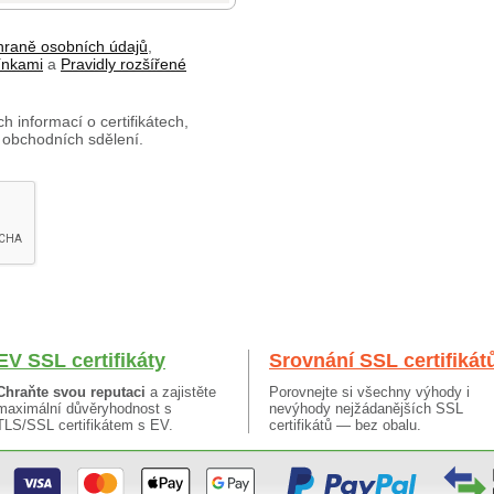
hraně osobních údajů
,
ínkami
a
Pravidly rozšířené
h informací o certifikátech,
 obchodních sdělení.
EV SSL certifikáty
Srovnání SSL certifikát
Chraňte svou reputaci
a zajistěte
Porovnejte si všechny výhody i
maximální důvěryhodnost s
nevýhody nejžádanějších SSL
TLS/SSL certifikátem s EV.
certifikátů — bez obalu.