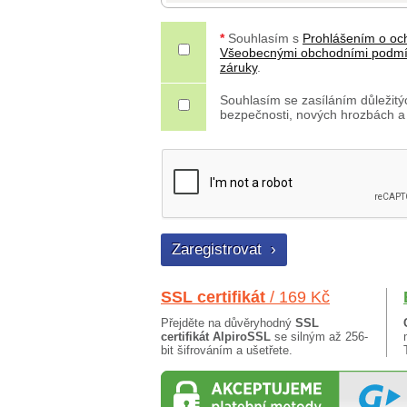
*
Souhlasím s
Prohlášením o oc
Všeobecnými obchodními podm
záruky
.
Souhlasím se zasíláním důležitýc
bezpečnosti, nových hrozbách a
SSL certifikát
/ 169 Kč
Přejděte na důvěryhodný
SSL
certifikát AlpiroSSL
se silným až 256-
bit šifrováním a ušetřete.