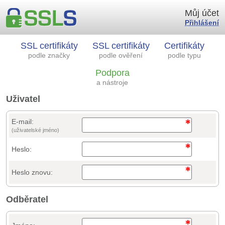
Můj účet
Přihlášení
SSL certifikáty
SSL certifikáty
Certifikáty
podle značky
podle ověření
podle typu
Podpora
a nástroje
Uživatel
E-mail:
(uživatelské jméno)
Heslo:
Heslo znovu:
Odběratel