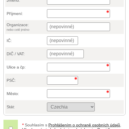
Jméno:
Příjmení:
Organizace:
nebo celé jméno
IČ:
DIČ / VAT:
Ulice a čp:
PSČ:
Město:
Stát:
*
Souhlasím s
Prohlášením o ochraně osobních údajů
,