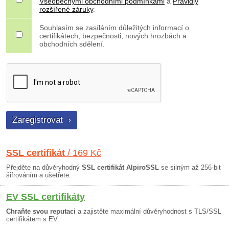
Všeobecnými obchodními podmínkami
a
Pravidly
rozšířené záruky
.
Souhlasím se zasíláním důležitých informací o
certifikátech, bezpečnosti, nových hrozbách a
obchodních sdělení.
SSL certifikát
/ 169 Kč
Přejděte na důvěryhodný
SSL certifikát AlpiroSSL
se silným až 256-bit
šifrováním a ušetřete.
EV SSL certifikáty
Chraňte svou reputaci
a zajistěte maximální důvěryhodnost s TLS/SSL
certifikátem s EV.