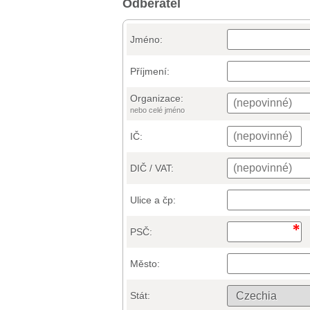
Odběratel
Jméno:
Příjmení:
Organizace:
nebo celé jméno
IČ:
DIČ / VAT:
Ulice a čp:
PSČ:
Město:
Stát: