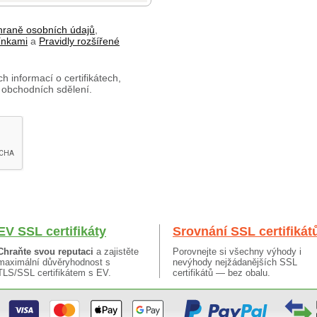
hraně osobních údajů
,
ínkami
a
Pravidly rozšířené
h informací o certifikátech,
 obchodních sdělení.
EV SSL certifikáty
Srovnání SSL certifikát
Chraňte svou reputaci
a zajistěte
Porovnejte si všechny výhody i
maximální důvěryhodnost s
nevýhody nejžádanějších SSL
TLS/SSL certifikátem s EV.
certifikátů — bez obalu.