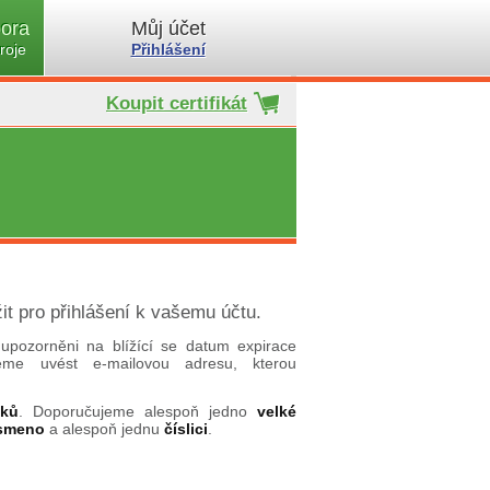
ora
Můj účet
roje
Přihlášení
Koupit certifikát
it pro přihlášení k vašemu účtu.
upozorněni na blížící se datum expirace
ujeme uvést e-mailovou adresu, kterou
aků
. Doporučujeme alespoň jedno
velké
ísmeno
a alespoň jednu
číslici
.