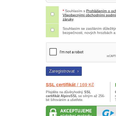
*
Souhlasím s
Prohlášením o oc
Všeobecnými obchodními podm
záruky
.
Souhlasím se zasíláním důležitýc
bezpečnosti, nových hrozbách a
SSL certifikát
/ 169 Kč
Přejděte na důvěryhodný
SSL
certifikát AlpiroSSL
se silným až 256-
bit šifrováním a ušetřete.