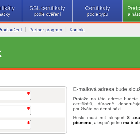
ifikáty
SSL certifikáty
Certifikáty
Podp
načky
podle ověření
podle typu
a nást
Prodloužení
Partner program
Kontakt
k
E-mailová adresa bude slouž
Protože na této adrese budete 
certifikátů, důrazně doporuč
používáte na denní bázi.
Heslo musí mít alespoň
8 zn
písmeno
, alespoň jedno
malé p