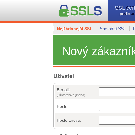
SSL cert
podle z
Nejžádanější SSL
Srovnání SSL
Nový zákazní
Uživatel
E-mail:
(uživatelské jméno)
Heslo:
Heslo znovu: