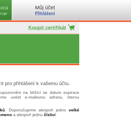
ora
Můj účet
roje
Přihlášení
Koupit certifikát
it pro přihlášení k vašemu účtu.
upozorněni na blížící se datum expirace
ujeme uvést e-mailovou adresu, kterou
aků
. Doporučujeme alespoň jedno
velké
ísmeno
a alespoň jednu
číslici
.