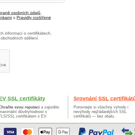
hraně osobních údajů
,
ínkami
a
Pravidly rozšířené
h informací o certifikátech,
 obchodních sdělení.
EV SSL certifikáty
Srovnání SSL certifikát
Chraňte svou reputaci
a zajistěte
Porovnejte si všechny výhody i
maximální důvěryhodnost s
nevýhody nejžádanějších SSL
TLS/SSL certifikátem s EV.
certifikátů — bez obalu.