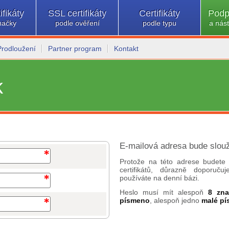
ifikáty
SSL certifikáty
Certifikáty
Podp
načky
podle ověření
podle typu
a nást
Prodloužení
Partner program
Kontakt
k
E-mailová adresa bude slouž
Protože na této adrese budete 
certifikátů, důrazně doporuč
používáte na denní bázi.
Heslo musí mít alespoň
8 zn
písmeno
, alespoň jedno
malé p