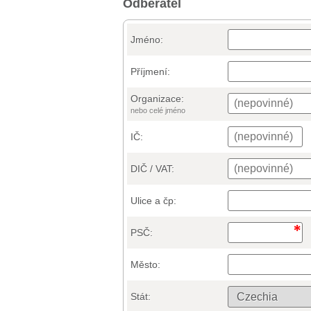
Odběratel
Jméno:
Příjmení:
Organizace:
nebo celé jméno
IČ:
DIČ / VAT:
Ulice a čp:
PSČ:
Město:
Stát: