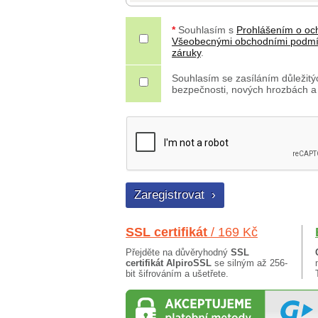
*
Souhlasím s
Prohlášením o oc
Všeobecnými obchodními podm
záruky
.
Souhlasím se zasíláním důležitýc
bezpečnosti, nových hrozbách a
SSL certifikát
/ 169 Kč
Přejděte na důvěryhodný
SSL
certifikát AlpiroSSL
se silným až 256-
bit šifrováním a ušetřete.