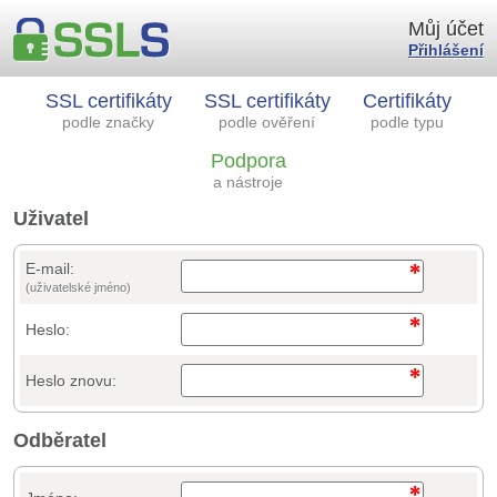
Můj účet
Přihlášení
SSL certifikáty
SSL certifikáty
Certifikáty
podle značky
podle ověření
podle typu
Podpora
a nástroje
Uživatel
E-mail:
(uživatelské jméno)
Heslo:
Heslo znovu:
Odběratel