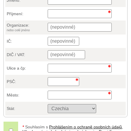
Jméno:
Příjmení:
Organizace:
nebo celé jméno
IČ:
DIČ / VAT:
Ulice a čp:
PSČ:
Město:
Stát:
*
Souhlasím s
Prohlášením o ochraně osobních údajů
,