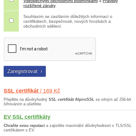
Všeobecnými obchodními podmínkami
a
Pravidly
rozšířené záruky
.
Souhlasím se zasíláním důležitých informací o
certifikátech, bezpečnosti, nových hrozbách a
obchodních sdělení.
SSL certifikát
/ 169 Kč
Přejděte na důvěryhodný
SSL certifikát AlpiroSSL
se silným až 256-bit
šifrováním a ušetřete.
EV SSL certifikáty
Chraňte svou reputaci
a zajistěte maximální důvěryhodnost s TLS/SSL
certifikátem s EV.