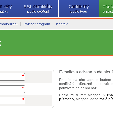
ifikáty
SSL certifikáty
Certifikáty
Podp
načky
podle ověření
podle typu
a nást
Prodloužení
Partner program
Kontakt
k
E-mailová adresa bude slouž
Protože na této adrese budete 
certifikátů, důrazně doporuč
používáte na denní bázi.
Heslo musí mít alespoň
8 zn
písmeno
, alespoň jedno
malé p