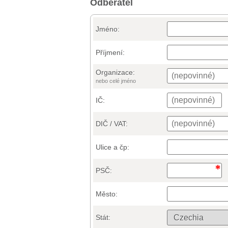
Odběratel
Jméno:
Příjmení:
Organizace:
nebo celé jméno
IČ:
DIČ / VAT:
Ulice a čp:
PSČ:
Město:
Stát: