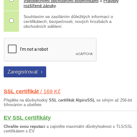
Všeobecnými obchodními podmínkami
a
Pravidly
rozšířené záruky
.
Souhlasím se zasíláním důležitých informací o
certifikátech, bezpečnosti, nových hrozbách a
obchodních sdělení.
SSL certifikát
/ 169 Kč
Přejděte na důvěryhodný
SSL certifikát AlpiroSSL
se silným až 256-bit
šifrováním a ušetřete.
EV SSL certifikáty
Chraňte svou reputaci
a zajistěte maximální důvěryhodnost s TLS/SSL
certifikátem s EV.