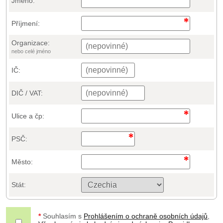
Jméno:
Příjmení:
Organizace:
nebo celé jméno
IČ:
DIČ / VAT:
Ulice a čp:
PSČ:
Město:
Stát:
*
Souhlasím s
Prohlášením o ochraně osobních údajů
,