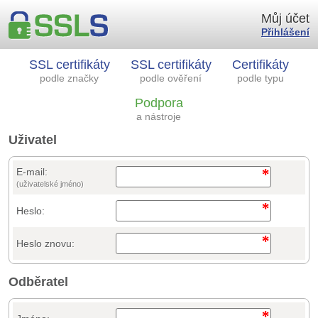
Můj účet
Přihlášení
SSL certifikáty
SSL certifikáty
Certifikáty
podle značky
podle ověření
podle typu
Podpora
a nástroje
Uživatel
E-mail:
(uživatelské jméno)
Heslo:
Heslo znovu:
Odběratel