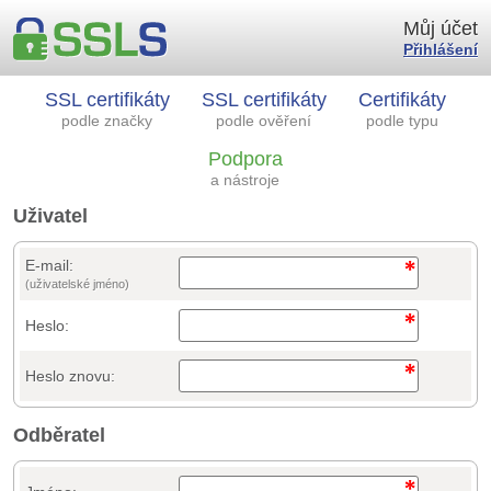
Můj účet
Přihlášení
SSL certifikáty
SSL certifikáty
Certifikáty
podle značky
podle ověření
podle typu
Podpora
a nástroje
Uživatel
E-mail:
(uživatelské jméno)
Heslo:
Heslo znovu:
Odběratel