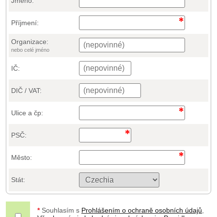
Jméno:
Příjmení:
Organizace:
nebo celé jméno
IČ:
DIČ / VAT:
Ulice a čp:
PSČ:
Město:
Stát:
*
Souhlasím s
Prohlášením o ochraně osobních údajů
,