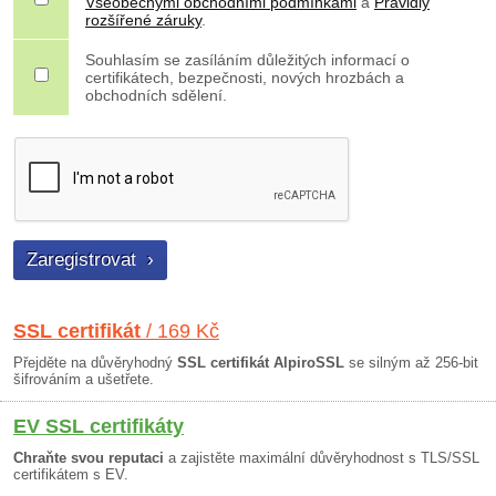
Všeobecnými obchodními podmínkami
a
Pravidly
rozšířené záruky
.
Souhlasím se zasíláním důležitých informací o
certifikátech, bezpečnosti, nových hrozbách a
obchodních sdělení.
SSL certifikát
/ 169 Kč
Přejděte na důvěryhodný
SSL certifikát AlpiroSSL
se silným až 256-bit
šifrováním a ušetřete.
EV SSL certifikáty
Chraňte svou reputaci
a zajistěte maximální důvěryhodnost s TLS/SSL
certifikátem s EV.