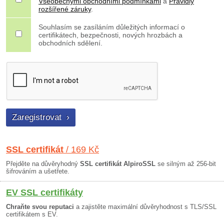
Všeobecnými obchodními podmínkami
a
Pravidly
rozšířené záruky
.
Souhlasím se zasíláním důležitých informací o
certifikátech, bezpečnosti, nových hrozbách a
obchodních sdělení.
SSL certifikát
/ 169 Kč
Přejděte na důvěryhodný
SSL certifikát AlpiroSSL
se silným až 256-bit
šifrováním a ušetřete.
EV SSL certifikáty
Chraňte svou reputaci
a zajistěte maximální důvěryhodnost s TLS/SSL
certifikátem s EV.