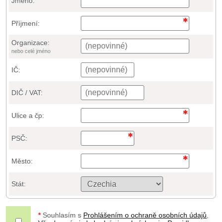
Jméno:
Příjmení:
Organizace:
nebo celé jméno
IČ:
DIČ / VAT:
Ulice a čp:
PSČ:
Město:
Stát:
*
Souhlasím s
Prohlášením o ochraně osobních údajů
,