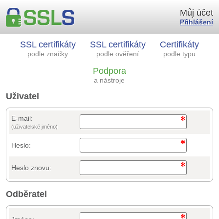
Můj účet
Přihlášení
SSL certifikáty
SSL certifikáty
Certifikáty
podle značky
podle ověření
podle typu
Podpora
a nástroje
Uživatel
E-mail:
(uživatelské jméno)
Heslo:
Heslo znovu:
Odběratel