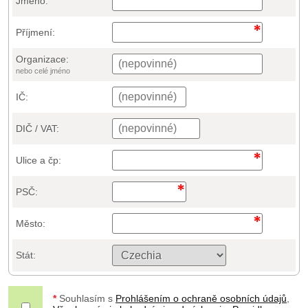
Jméno:
Příjmení:
Organizace:
nebo celé jméno
IČ:
DIČ / VAT:
Ulice a čp:
PSČ:
Město:
Stát:
*
Souhlasím s
Prohlášením o ochraně osobních údajů
,