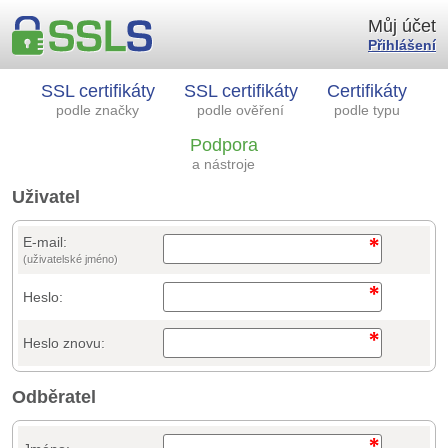
Můj účet
Přihlášení
SSL certifikáty
SSL certifikáty
Certifikáty
podle značky
podle ověření
podle typu
Podpora
a nástroje
Uživatel
E-mail:
(uživatelské jméno)
Heslo:
Heslo znovu:
Odběratel