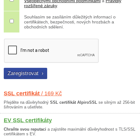
Všeobecnými obchodními podmínkami
a
Pravidly
rozšířené záruky
.
Souhlasím se zasíláním důležitých informací o
certifikátech, bezpečnosti, nových hrozbách a
obchodních sdělení.
SSL certifikát
/ 169 Kč
Přejděte na důvěryhodný
SSL certifikát AlpiroSSL
se silným až 256-bit
šifrováním a ušetřete.
EV SSL certifikáty
Chraňte svou reputaci
a zajistěte maximální důvěryhodnost s TLS/SSL
certifikátem s EV.