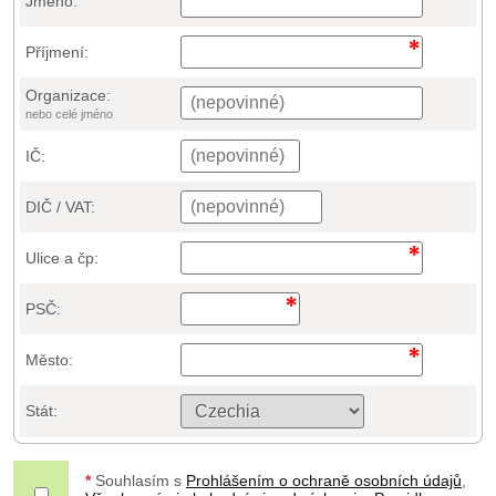
Jméno:
Příjmení:
Organizace:
nebo celé jméno
IČ:
DIČ / VAT:
Ulice a čp:
PSČ:
Město:
Stát:
*
Souhlasím s
Prohlášením o ochraně osobních údajů
,