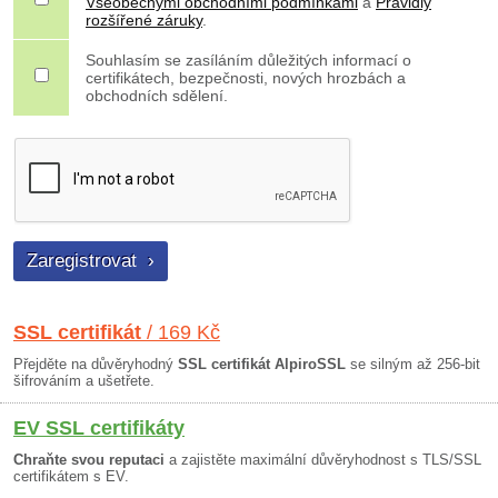
Všeobecnými obchodními podmínkami
a
Pravidly
rozšířené záruky
.
Souhlasím se zasíláním důležitých informací o
certifikátech, bezpečnosti, nových hrozbách a
obchodních sdělení.
SSL certifikát
/ 169 Kč
Přejděte na důvěryhodný
SSL certifikát AlpiroSSL
se silným až 256-bit
šifrováním a ušetřete.
EV SSL certifikáty
Chraňte svou reputaci
a zajistěte maximální důvěryhodnost s TLS/SSL
certifikátem s EV.