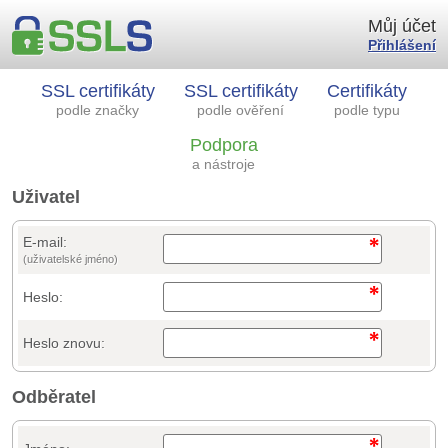
Můj účet
Přihlášení
SSL certifikáty
SSL certifikáty
Certifikáty
podle značky
podle ověření
podle typu
Podpora
a nástroje
Uživatel
E-mail:
(uživatelské jméno)
Heslo:
Heslo znovu:
Odběratel