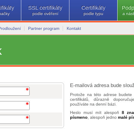
ifikáty
SSL certifikáty
Certifikáty
Podp
načky
podle ověření
podle typu
a nást
Prodloužení
Partner program
Kontakt
k
E-mailová adresa bude slouž
Protože na této adrese budete 
certifikátů, důrazně doporuč
používáte na denní bázi.
Heslo musí mít alespoň
8 zn
písmeno
, alespoň jedno
malé p