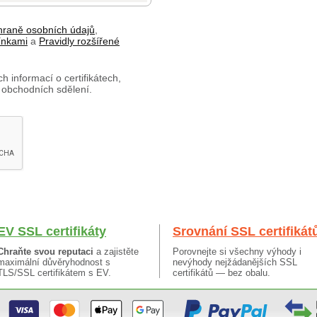
hraně osobních údajů
,
ínkami
a
Pravidly rozšířené
h informací o certifikátech,
 obchodních sdělení.
EV SSL certifikáty
Srovnání SSL certifikát
Chraňte svou reputaci
a zajistěte
Porovnejte si všechny výhody i
maximální důvěryhodnost s
nevýhody nejžádanějších SSL
TLS/SSL certifikátem s EV.
certifikátů — bez obalu.