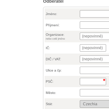
Odběratel
Jméno:
Příjmení:
Organizace:
nebo celé jméno
IČ:
DIČ / VAT:
Ulice a čp:
PSČ:
Město:
Stát: