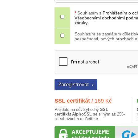
*
Souhlasím s
Prohlášením o oc
Všeobecnými obchodními podm
záruky
.
Souhlasím se zasíláním důležitýc
bezpečnosti, nových hrozbách a
SSL certifikát
/ 169 Kč
Přejděte na důvěryhodný
SSL
certifikát AlpiroSSL
se silným až 256-
bit šifrováním a ušetřete.