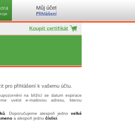
ora
Můj účet
roje
Přihlášení
Koupit certifikát
it pro přihlášení k vašemu účtu.
upozorněni na blížící se datum expirace
ujeme uvést e-mailovou adresu, kterou
aků
. Doporučujeme alespoň jedno
velké
ísmeno
a alespoň jednu
číslici
.