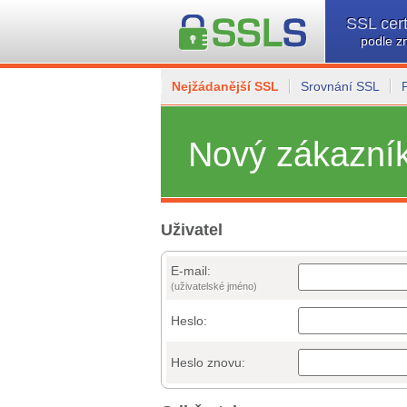
SSL cert
podle z
Nejžádanější SSL
Srovnání SSL
Nový zákazní
Uživatel
E-mail:
(uživatelské jméno)
Heslo:
Heslo znovu: