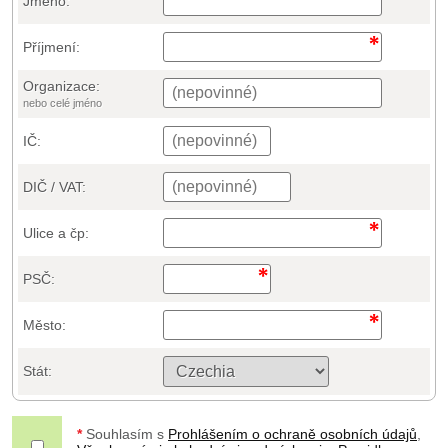
Jméno:
Příjmení:
Organizace:
nebo celé jméno
IČ:
DIČ / VAT:
Ulice a čp:
PSČ:
Město:
Stát:
*
Souhlasím s
Prohlášením o ochraně osobních údajů
,