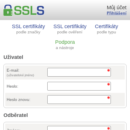
Můj účet
Přihlášení
SSL certifikáty
SSL certifikáty
Certifikáty
podle značky
podle ověření
podle typu
Podpora
a nástroje
Uživatel
E-mail:
(uživatelské jméno)
Heslo:
Heslo znovu:
Odběratel