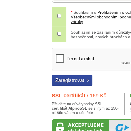
*
Souhlasím s
Prohlášením o oc
Všeobecnými obchodními podm
záruky
.
Souhlasím se zasíláním důležitýc
bezpečnosti, nových hrozbách a
SSL certifikát
/ 169 Kč
Přejděte na důvěryhodný
SSL
certifikát AlpiroSSL
se silným až 256-
bit šifrováním a ušetřete.