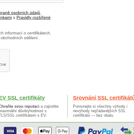
hraně osobních údajů
,
ínkami
a
Pravidly rozšířené
h informací o certifikátech,
 obchodních sdělení.
EV SSL certifikáty
Srovnání SSL certifikát
Chraňte svou reputaci
a zajistěte
Porovnejte si všechny výhody i
maximální důvěryhodnost s
nevýhody nejžádanějších SSL
TLS/SSL certifikátem s EV.
certifikátů — bez obalu.