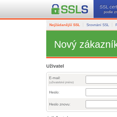
SSL cert
podle z
Nejžádanější SSL
Srovnání SSL
Nový zákazní
Uživatel
E-mail:
(uživatelské jméno)
Heslo:
Heslo znovu: