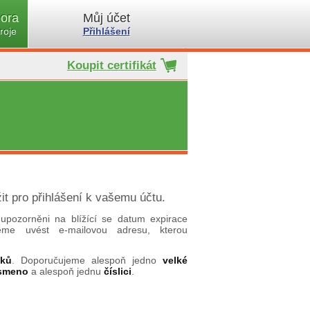
ora
Můj účet
roje
Přihlášení
Koupit certifikát
it pro přihlášení k vašemu účtu.
upozorněni na blížící se datum expirace
ujeme uvést e-mailovou adresu, kterou
aků
. Doporučujeme alespoň jedno
velké
ísmeno
a alespoň jednu
číslici
.