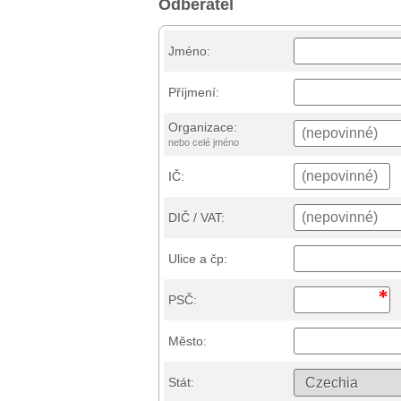
Odběratel
Jméno:
Příjmení:
Organizace:
nebo celé jméno
IČ:
DIČ / VAT:
Ulice a čp:
PSČ:
Město:
Stát: