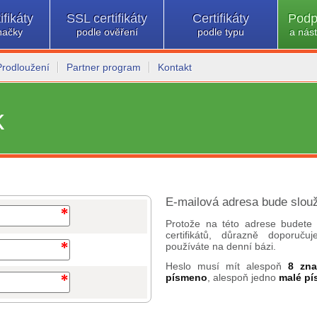
ifikáty
SSL certifikáty
Certifikáty
Podp
načky
podle ověření
podle typu
a nást
Prodloužení
Partner program
Kontakt
k
E-mailová adresa bude slouž
Protože na této adrese budete 
certifikátů, důrazně doporuč
používáte na denní bázi.
Heslo musí mít alespoň
8 zn
písmeno
, alespoň jedno
malé p