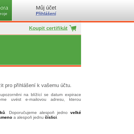
ora
Můj účet
roje
Přihlášení
Koupit certifikát
it pro přihlášení k vašemu účtu.
upozorněni na blížící se datum expirace
ujeme uvést e-mailovou adresu, kterou
aků
. Doporučujeme alespoň jedno
velké
ísmeno
a alespoň jednu
číslici
.