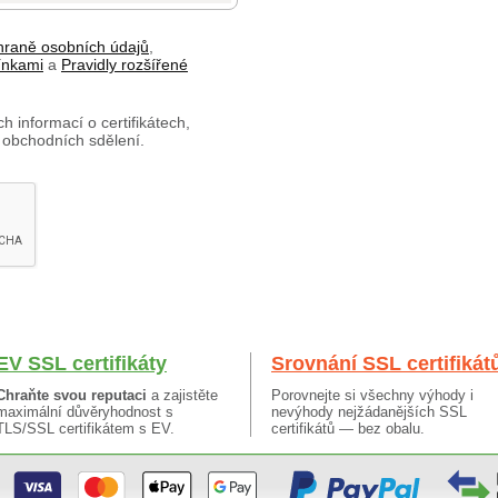
hraně osobních údajů
,
ínkami
a
Pravidly rozšířené
h informací o certifikátech,
 obchodních sdělení.
EV SSL certifikáty
Srovnání SSL certifikát
Chraňte svou reputaci
a zajistěte
Porovnejte si všechny výhody i
maximální důvěryhodnost s
nevýhody nejžádanějších SSL
TLS/SSL certifikátem s EV.
certifikátů — bez obalu.