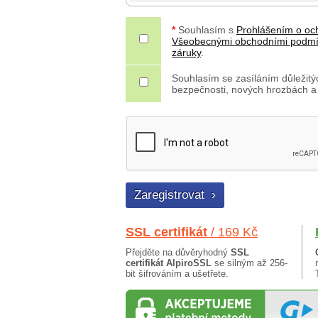
*
Souhlasím s
Prohlášením o oc
Všeobecnými obchodními podm
záruky
.
Souhlasím se zasíláním důležitýc
bezpečnosti, nových hrozbách a
SSL certifikát
/ 169 Kč
Přejděte na důvěryhodný
SSL
certifikát AlpiroSSL
se silným až 256-
bit šifrováním a ušetřete.