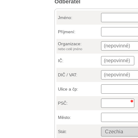
Odběratel
Jméno:
Příjmení:
Organizace:
nebo celé jméno
IČ:
DIČ / VAT:
Ulice a čp:
PSČ:
Město:
Stát: