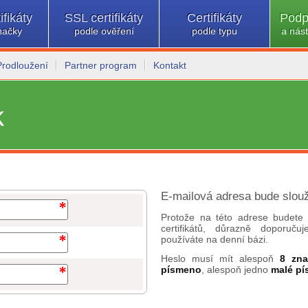
ifikáty
SSL certifikáty
Certifikáty
Podp
načky
podle ověření
podle typu
a nást
Prodloužení
Partner program
Kontakt
k
E-mailová adresa bude slouž
Protože na této adrese budete 
certifikátů, důrazně doporuč
používáte na denní bázi.
Heslo musí mít alespoň
8 zn
písmeno
, alespoň jedno
malé p