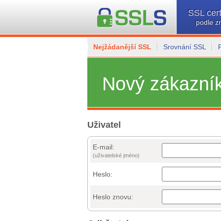
SSL cert
podle z
Nejžádanější SSL
Srovnání SSL
Nový zákazní
Uživatel
E-mail:
(uživatelské jméno)
Heslo:
Heslo znovu: