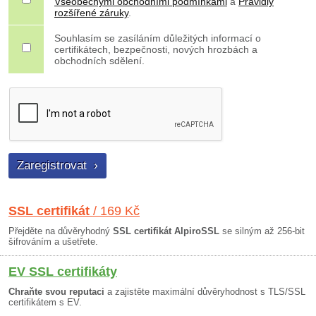
Všeobecnými obchodními podmínkami
a
Pravidly
rozšířené záruky
.
Souhlasím se zasíláním důležitých informací o
certifikátech, bezpečnosti, nových hrozbách a
obchodních sdělení.
SSL certifikát
/ 169 Kč
Přejděte na důvěryhodný
SSL certifikát AlpiroSSL
se silným až 256-bit
šifrováním a ušetřete.
EV SSL certifikáty
Chraňte svou reputaci
a zajistěte maximální důvěryhodnost s TLS/SSL
certifikátem s EV.