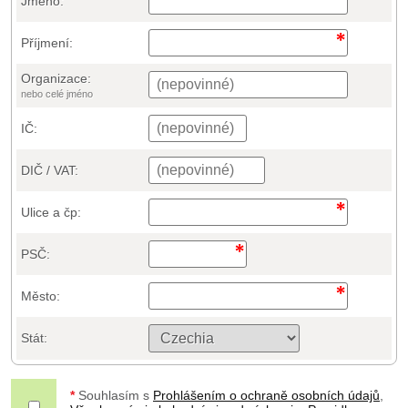
Jméno:
Příjmení:
Organizace:
nebo celé jméno
IČ:
DIČ / VAT:
Ulice a čp:
PSČ:
Město:
Stát:
*
Souhlasím s
Prohlášením o ochraně osobních údajů
,