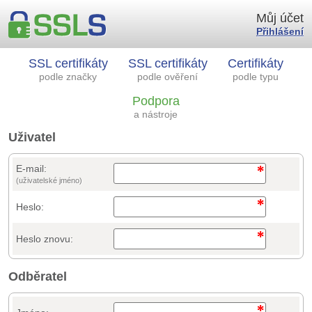
Můj účet
Přihlášení
SSL certifikáty
SSL certifikáty
Certifikáty
podle značky
podle ověření
podle typu
Podpora
a nástroje
Uživatel
E-mail:
(uživatelské jméno)
Heslo:
Heslo znovu:
Odběratel