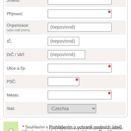
Jméno:
Příjmení:
Organizace:
nebo celé jméno
IČ:
DIČ / VAT:
Ulice a čp:
PSČ:
Město:
Stát:
*
Souhlasím s
Prohlášením o ochraně osobních údajů
,