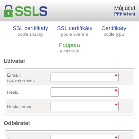
Můj účet
Přihlášení
SSL certifikáty
SSL certifikáty
Certifikáty
podle značky
podle ověření
podle typu
Podpora
a nástroje
Uživatel
E-mail:
(uživatelské jméno)
Heslo:
Heslo znovu:
Odběratel