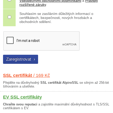
Všeobecnými obchodními podmínkami
a
Pravidly
rozšířené záruky
.
Souhlasím se zasíláním důležitých informací o
certifikátech, bezpečnosti, nových hrozbách a
obchodních sdělení.
SSL certifikát
/ 169 Kč
Přejděte na důvěryhodný
SSL certifikát AlpiroSSL
se silným až 256-bit
šifrováním a ušetřete.
EV SSL certifikáty
Chraňte svou reputaci
a zajistěte maximální důvěryhodnost s TLS/SSL
certifikátem s EV.