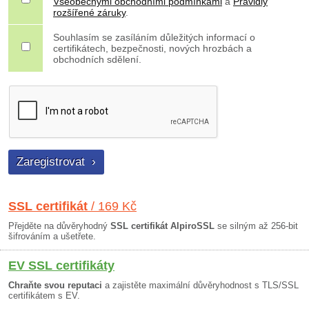
Všeobecnými obchodními podmínkami
a
Pravidly
rozšířené záruky
.
Souhlasím se zasíláním důležitých informací o
certifikátech, bezpečnosti, nových hrozbách a
obchodních sdělení.
SSL certifikát
/ 169 Kč
Přejděte na důvěryhodný
SSL certifikát AlpiroSSL
se silným až 256-bit
šifrováním a ušetřete.
EV SSL certifikáty
Chraňte svou reputaci
a zajistěte maximální důvěryhodnost s TLS/SSL
certifikátem s EV.