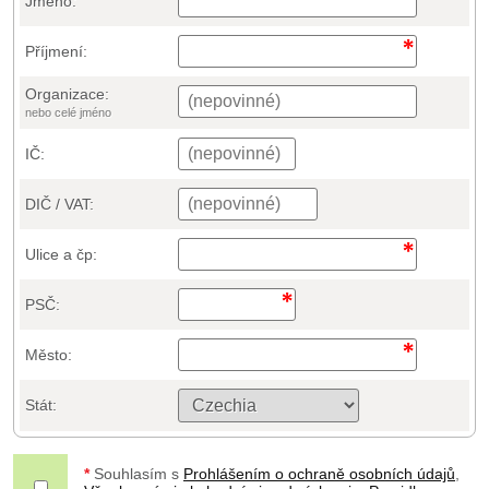
Jméno:
Příjmení:
Organizace:
nebo celé jméno
IČ:
DIČ / VAT:
Ulice a čp:
PSČ:
Město:
Stát:
*
Souhlasím s
Prohlášením o ochraně osobních údajů
,