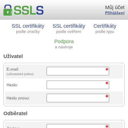
Můj účet
Přihlášení
SSL certifikáty
SSL certifikáty
Certifikáty
podle značky
podle ověření
podle typu
Podpora
a nástroje
Uživatel
E-mail:
(uživatelské jméno)
Heslo:
Heslo znovu:
Odběratel