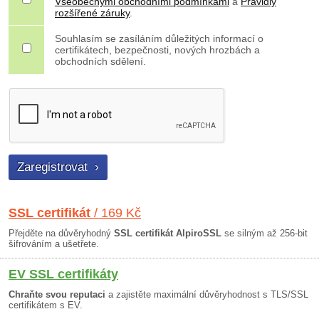
Všeobecnými obchodními podmínkami
a
Pravidly
rozšířené záruky
.
Souhlasím se zasíláním důležitých informací o
certifikátech, bezpečnosti, nových hrozbách a
obchodních sdělení.
SSL certifikát
/ 169 Kč
Přejděte na důvěryhodný
SSL certifikát AlpiroSSL
se silným až 256-bit
šifrováním a ušetřete.
EV SSL certifikáty
Chraňte svou reputaci
a zajistěte maximální důvěryhodnost s TLS/SSL
certifikátem s EV.