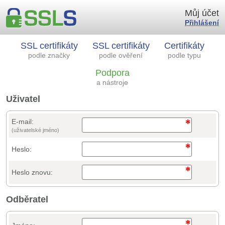
Můj účet
Přihlášení
SSL certifikáty
SSL certifikáty
Certifikáty
podle značky
podle ověření
podle typu
Podpora
a nástroje
Uživatel
E-mail:
(uživatelské jméno)
Heslo:
Heslo znovu:
Odběratel