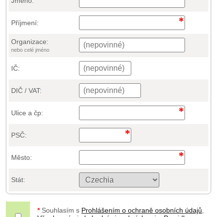
Jméno:
Příjmení:
Organizace:
nebo celé jméno
IČ:
DIČ / VAT:
Ulice a čp:
PSČ:
Město:
Stát:
*
Souhlasím s
Prohlášením o ochraně osobních údajů
,